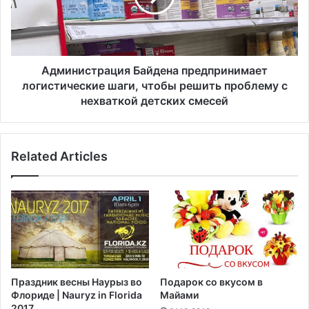
т
и
п
с
р
т
а
р
в
а
Администрация Байдена предпринимает
к
ц
логистические шаги, чтобы решить проблему с
у
и
нехваткой детских смесей
в
я
о
Б
й
а
с
Related Articles
й
к
д
с
е
п
н
е
а
ц
п
и
р
а
е
л
д
Праздник весны Наурыз во
Подарок со вкусом в
ь
п
Флориде | Nauryz in Florida
Майами
н
р
2017