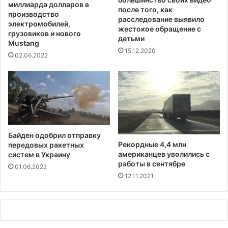
а
миллиарда долларов в
после того, как
и
г
производство
расследование выявило
и
электромобилей,
жестокое обращение с
,
грузовиков и нового
детьми
Mustang
ч
15.12.2020
т
02.06.2022
о
б
ы
р
е
ш
и
Байден одобрил отправку
т
Рекордные 4,4 млн
передовых ракетных
ь
американцев уволились с
систем в Украину
п
работы в сентябре
01.06.2022
р
12.11.2021
о
б
л
е
м