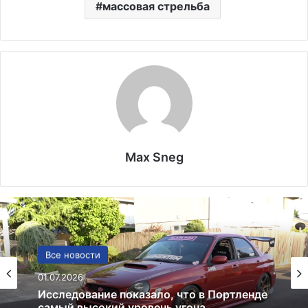
массовая стрельба
Max Sneg
Политика
Все новости
24.06.2025
Россия больше не получит американских
01.07.2026