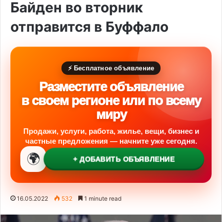
Байден во вторник
отправится в Буффало
⚡ Бесплатное объявление
Разместите объявление
в своем регионе или по всему
миру
Продажи, услуги, работа, жилье, вещи, бизнес и
частные предложения — начните уже сегодня.
🌍
+ ДОБАВИТЬ ОБЪЯВЛЕНИЕ
16.05.2022
532
1 minute read