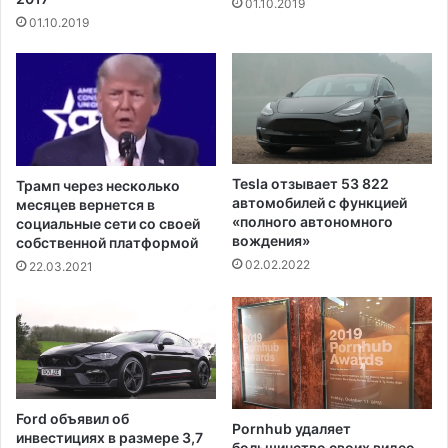
01.10.2019
о
и
01.10.2019
г
н
о
и
н
м
а
а
з
е
н
т
а
л
ч
о
Tesla отзывает 53 822
Трамп через несколько
е
г
автомобилей с функцией
месяцев вернется в
н
и
«полного автономного
социальные сети со своей
и
с
вождения»
собственной платформой
я
т
02.02.2022
22.03.2021
С
и
Ш
ч
А
е
в
с
С
к
о
и
м
е
Ford объявил об
а
Pornhub удаляет
ш
инвестициях в размере 3,7
большинство своих видео
л