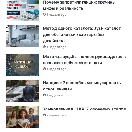
Почему запретили глицин: причины,
с
мифы и реальность
е
1 неделя ago
й
Метод одного каталога: Jysk каталог
для обстановки квартиры без
дизайнера
1 неделя ago
Матрица судьбы: полное руководство к
познанию себя и своего пути
1 неделя ago
Нарцисс: 7 способов манипулировать
отношениями
1 неделя ago
Усыновление в США: 7 ключевых этапов
2 недели ago