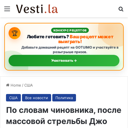
Menu
S
КОНКУРС РЕЦЕПТОВ
🏆
Любите готовить?
Ваш рецепт может
выиграть!
Добавьте домашний рецепт на GOTUIMO и участвуйте в
розыгрыше призов.
Участвовать →
Home
/
США
США
Все новости
Политика
По словам чиновника, после
массовой стрельбы Джо