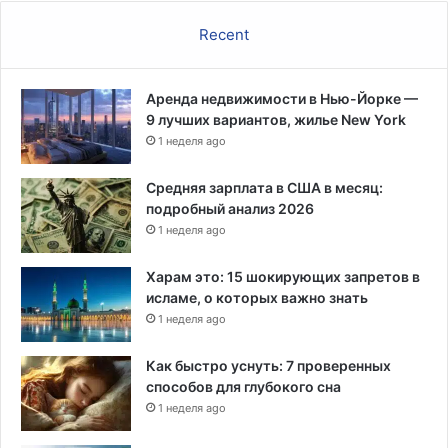
у
Recent
с
н
е
Аренда недвижимости в Нью-Йорке —
х
9 лучших вариантов, жилье New York
в
1 неделя ago
а
т
к
Средняя зарплата в США в месяц:
о
подробный анализ 2026
й
1 неделя ago
д
е
Харам это: 15 шокирующих запретов в
т
исламе, о которых важно знать
с
1 неделя ago
к
и
Как быстро уснуть: 7 проверенных
х
способов для глубокого сна
с
1 неделя ago
м
е