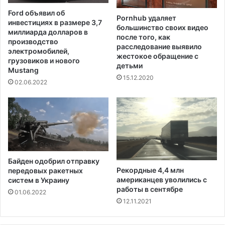
в
2
Ford объявил об
6
Pornhub удаляет
0
инвестициях в размере 3,7
большинство своих видео
3
1
миллиарда долларов в
после того, как
г
4
производство
расследование выявило
о
г
электромобилей,
жестокое обращение с
д
грузовиков и нового
о
детьми
Mustang
а
д
15.12.2020
а
02.06.2022
Байден одобрил отправку
Рекордные 4,4 млн
передовых ракетных
американцев уволились с
систем в Украину
работы в сентябре
01.06.2022
12.11.2021