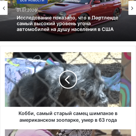
США
Все новости
13.06.2025
01.07.2026
Америка имеет огромный избыток сыра
К
Исследование показало, что в Портленде
о
самый высокий уровень угона
автомобилей на душу населения в США
б
б
и
,
с
а
м
ы
Кобби, самый старый самец шимпанзе в
й
американском зоопарке, умер в 63 года
с
т
F