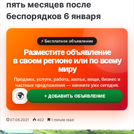
пять месяцев после
беспорядков 6 января
⚡ Бесплатное объявление
Разместите объявление
в своем регионе или по всему
миру
Продажи, услуги, работа, жилье, вещи, бизнес и
частные предложения — начните уже сегодня.
🌍
+ ДОБАВИТЬ ОБЪЯВЛЕНИЕ
07.06.2021
402
1 minute read