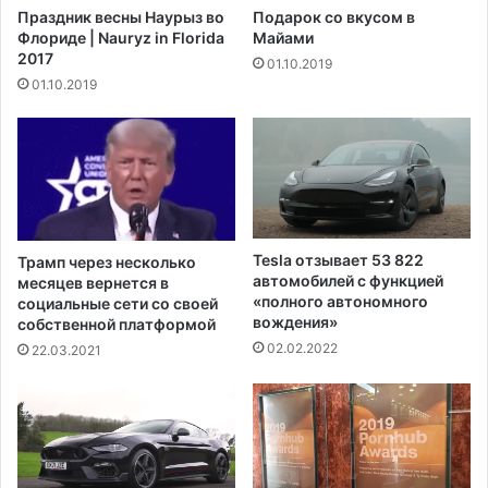
а
Праздник весны Наурыз во
Подарок со вкусом в
и
т
Флориде | Nauryz in Florida
Майами
к
д
2017
01.10.2019
а
л
01.10.2019
н
я
с
п
к
о
о
х
м
у
з
д
о
е
о
н
Tesla отзывает 53 822
Трамп через несколько
п
и
автомобилей с функцией
месяцев вернется в
а
я
«полного автономного
социальные сети со своей
р
вождения»
,
собственной платформой
к
п
02.02.2022
22.03.2021
е
е
,
р
у
в
м
ы
е
й
р
с