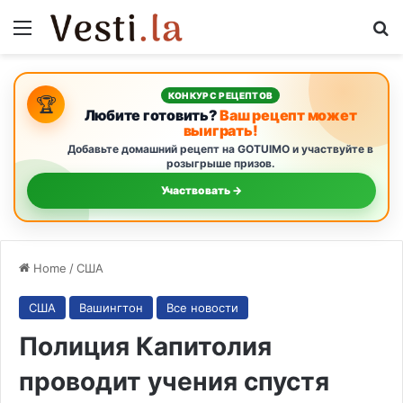
Menu
S
КОНКУРС РЕЦЕПТОВ
🏆
Любите готовить?
Ваш рецепт может
выиграть!
Добавьте домашний рецепт на GOTUIMO и участвуйте в
розыгрыше призов.
Участвовать →
Home
/
США
США
Вашингтон
Все новости
Полиция Капитолия
проводит учения спустя