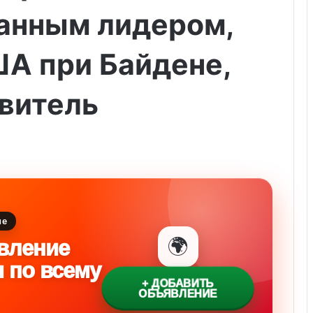
анным лидером,
А при Байдене,
витель
ие
🌍
вление
и по всему
+ ДОБАВИТЬ
ОБЪЯВЛЕНИЕ