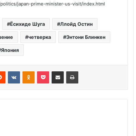
politics/japan-prime-minister-us-visit/index.html
Ёсихиде Шуга
Ллойд Остин
Америка имеет огромный избыток
шение
четверка
Энтони Блинкен
сыра
Япония
Удивительные факты о Флориде
Reddit
VKontakte
Odnoklassniki
Pocket
Share via Email
Print
Роль политических партий в
выборах США: 8 ключевых фактов
Пляжный домик в Северной
Каролине, где Билл Гейтс и его
бывшая девушка Энн Уинблад
проводили долгие выходные, теперь
доступен для сдачи в аренду для