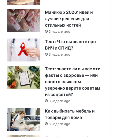
Маникюр 2026: идеи и
лучшие решения для
стильных ногтей
3 недели ago
Тест: Что вы знаете про
ВИЧ и СПИД?
3 недели ago
Тест: знаете ли вы все эти
факты о здоровье — или
просто слишком
уверенно верите советам
из соцсетей?
3 недели ago
Как выбирать мебель и
товары для дома
3 недели ago