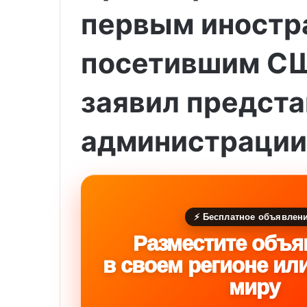
первым иностр
посетившим СШ
заявил предста
администрации
⚡ Бесплатное объявлен
Разместите объя
в своем регионе ил
миру