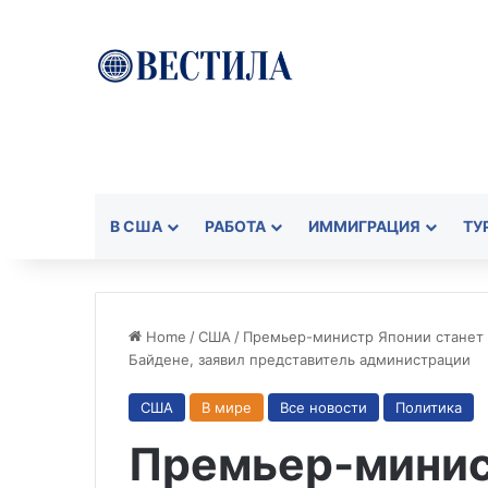
В США
РАБОТА
ИММИГРАЦИЯ
ТУ
Home
/
США
/
Премьер-министр Японии станет
Байдене, заявил представитель администрации
США
В мире
Все новости
Политика
Премьер-минис