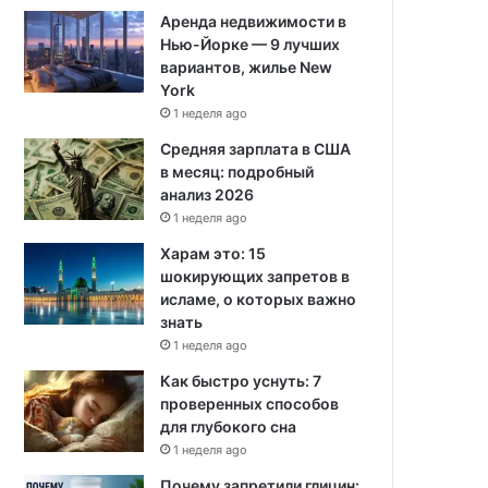
Аренда недвижимости в
Нью-Йорке — 9 лучших
вариантов, жилье New
York
1 неделя ago
Средняя зарплата в США
в месяц: подробный
анализ 2026
1 неделя ago
Харам это: 15
шокирующих запретов в
исламе, о которых важно
знать
1 неделя ago
Как быстро уснуть: 7
проверенных способов
для глубокого сна
1 неделя ago
Почему запретили глицин: