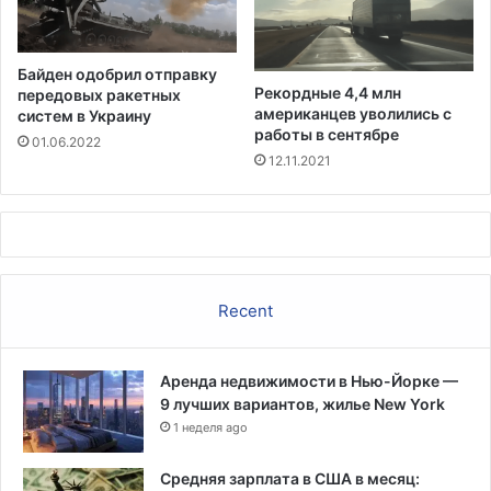
с
ц
к
и
и
ю
Байден одобрил отправку
м
Рекордные 4,4 млн
передовых ракетных
и
американцев уволились с
систем в Украину
п
работы в сентябре
01.06.2022
р
12.11.2021
е
с
т
у
п
л
Recent
е
н
и
Аренда недвижимости в Нью-Йорке —
я
9 лучших вариантов, жилье New York
м
и
1 неделя ago
н
а
Средняя зарплата в США в месяц: