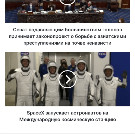
п
о
д
а
в
Сенат подавляющим большинством голосов
л
принимает законопроект о борьбе с азиатскими
я
преступлениями на почве ненависти
ю
щ
S
и
p
м
a
б
c
о
e
л
X
ь
з
ш
а
и
п
н
у
SpaceX запускает астронавтов на
с
с
Международную космическую станцию
т
к
в
а