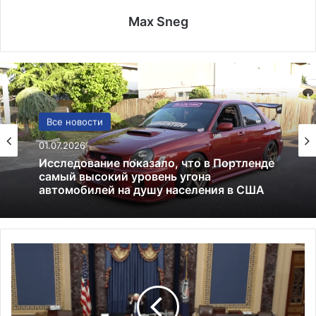
Max Sneg
США
Все новости
13.06.2025
01.07.2026
Америка имеет огромный избыток сыра
С
Исследование показало, что в Портленде
е
самый высокий уровень угона
н
автомобилей на душу населения в США
а
т