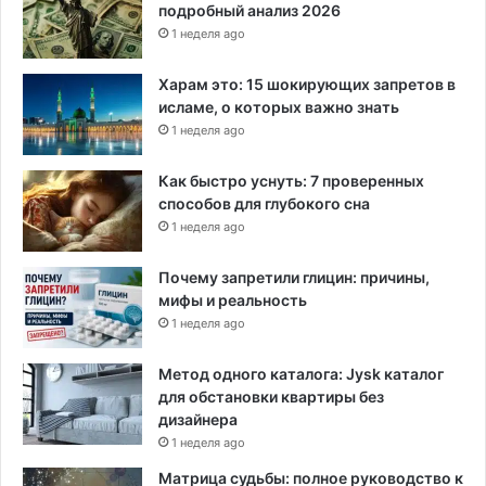
п
подробный анализ 2026
о
1 неделя ago
ч
в
Харам это: 15 шокирующих запретов в
е
исламе, о которых важно знать
н
1 неделя ago
е
н
Как быстро уснуть: 7 проверенных
а
способов для глубокого сна
в
1 неделя ago
и
с
Почему запретили глицин: причины,
т
мифы и реальность
и
1 неделя ago
Метод одного каталога: Jysk каталог
для обстановки квартиры без
дизайнера
1 неделя ago
Матрица судьбы: полное руководство к