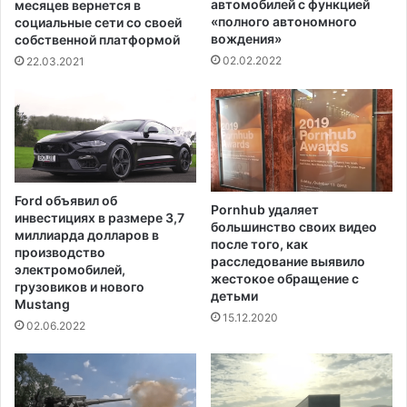
а
автомобилей с функцией
месяцев вернется в
н
р
«полного автономного
социальные сети со своей
о
вождения»
о
собственной платформой
п
д
02.02.2022
22.03.2021
р
н
о
у
е
ю
к
к
т
о
о
с
б
м
Ford объявил об
о
Pornhub удаляет
и
инвестициях в размере 3,7
большинство своих видео
р
ч
миллиарда долларов в
после того, как
ь
е
производство
расследование выявило
б
с
электромобилей,
жестокое обращение с
е
грузовиков и нового
к
детьми
с
Mustang
у
15.12.2020
а
ю
02.06.2022
з
с
и
т
а
а
т
н