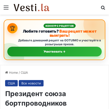
Menu
S
КОНКУРС РЕЦЕПТОВ
🏆
Любите готовить?
Ваш рецепт может
выиграть!
Добавьте домашний рецепт на GOTUIMO и участвуйте в
розыгрыше призов.
Участвовать →
Home
/
США
США
Все новости
Президент союза
бортпроводников