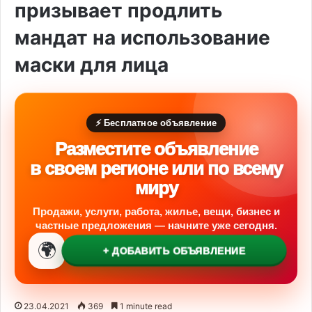
призывает продлить
мандат на использование
маски для лица
⚡ Бесплатное объявление
Разместите объявление
в своем регионе или по всему
миру
Продажи, услуги, работа, жилье, вещи, бизнес и
частные предложения — начните уже сегодня.
🌍
+ ДОБАВИТЬ ОБЪЯВЛЕНИЕ
23.04.2021
369
1 minute read