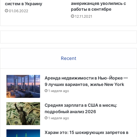
а
о
американцев уволились с
систем в Украину
в
г
работы в сентябре
01.06.2022
и
о
12.11.2021
т
а
е
г
л
е
е
н
й
т
С
с
Recent
Ш
т
А
в
а
Аренда недвижимости в Нью-Йорке —
О
9 лучших вариантов, жилье New York
О
1 неделя ago
Н
п
о
Средняя зарплата в США в месяц:
д
подробный анализ 2026
е
1 неделя ago
л
а
Харам это: 15 шокирующих запретов в
м