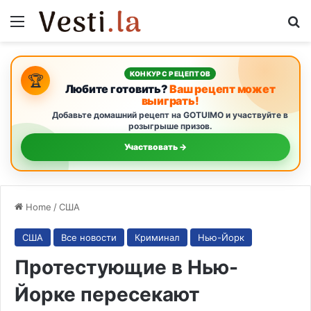
Menu
S
КОНКУРС РЕЦЕПТОВ
🏆
Любите готовить?
Ваш рецепт может
выиграть!
Добавьте домашний рецепт на GOTUIMO и участвуйте в
розыгрыше призов.
Участвовать →
Home
/
США
США
Все новости
Криминал
Нью-Йорк
Протестующие в Нью-
Йорке пересекают