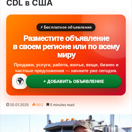
CDL в США
⚡ Бесплатное объявление
Разместите объявление
в своем регионе или по всему
миру
Продажи, услуги, работа, жилье, вещи, бизнес и
частные предложения — начните уже сегодня.
🌍
+ ДОБАВИТЬ ОБЪЯВЛЕНИЕ
20.01.2025
902
5 minutes read