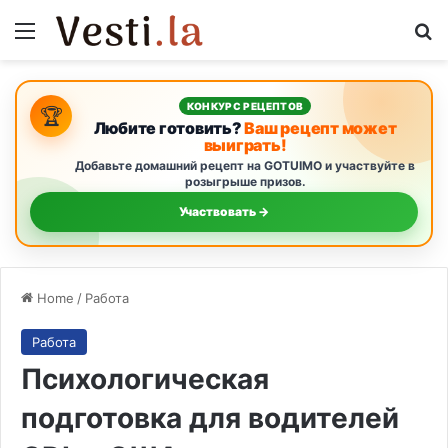
Menu
Se
КОНКУРС РЕЦЕПТОВ
🏆
Любите готовить?
Ваш рецепт может
выиграть!
Добавьте домашний рецепт на GOTUIMO и участвуйте в
розыгрыше призов.
Участвовать →
Home
/
Работа
Работа
Психологическая
подготовка для водителей