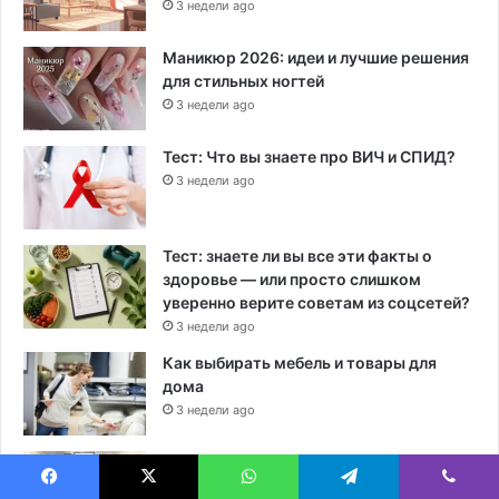
3 недели ago
Маникюр 2026: идеи и лучшие решения
для стильных ногтей
3 недели ago
Тест: Что вы знаете про ВИЧ и СПИД?
3 недели ago
Тест: знаете ли вы все эти факты о
здоровье — или просто слишком
уверенно верите советам из соцсетей?
3 недели ago
Как выбирать мебель и товары для
дома
3 недели ago
Дизайн интерьера: 8 самых важных
принципов
Facebook
X
WhatsApp
Telegram
Viber