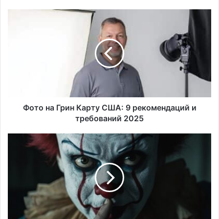
Фото
на
Грин
Карту
США:
9
рекомендаций
и
требований
2025
Фото на Грин Карту США: 9 рекомендаций и
требований 2025
Серийные
убийцы
США:
5
шокирующих
случаев