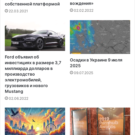
ж
1
вождения»
собственной платформой
н
9
02.02.2022
22.03.2021
и
в
к
Т
T
е
o
х
y
а
o
с
t
е
Ford объявил об
a
Осадки в Украине 9 июля
з
инвестициях в размере 3,7
F
2025
а
миллиарда долларов в
J
п
09.07.2025
производство
4
о
электромобилей,
0
с
грузовиков и нового
L
Mustang
л
a
е
02.06.2022
n
д
d
н
C
и
r
й
u
м
i