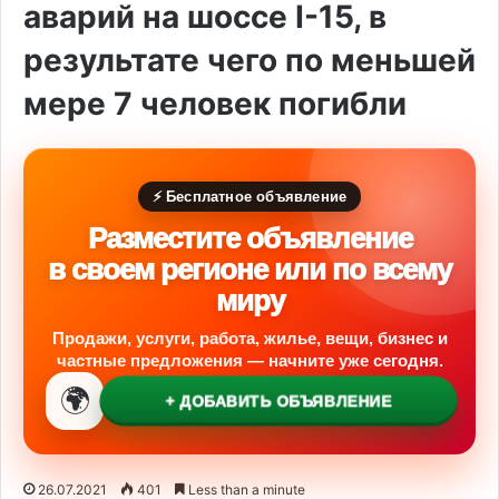
аварий на шоссе I-15, в
результате чего по меньшей
мере 7 человек погибли
⚡ Бесплатное объявление
Разместите объявление
в своем регионе или по всему
миру
Продажи, услуги, работа, жилье, вещи, бизнес и
частные предложения — начните уже сегодня.
🌍
+ ДОБАВИТЬ ОБЪЯВЛЕНИЕ
26.07.2021
401
Less than a minute