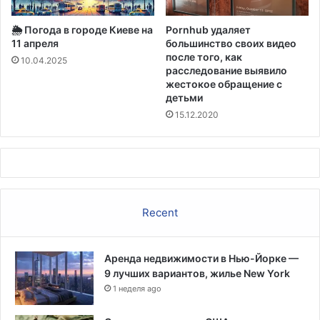
е
s
с
🌦️ Погода в городе Киеве на
Pornhub удаляет
e
я
11 апреля
большинство своих видео
r
ц
после того, как
10.04.2025
у
расследование выявило
в
жестокое обращение с
е
детьми
л
15.12.2020
и
ч
и
л
о
с
Recent
ь
н
а
1
Аренда недвижимости в Нью-Йорке —
5
9 лучших вариантов, жилье New York
0
1 неделя ago
%