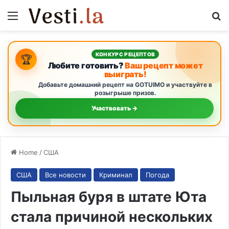
Menu
S
КОНКУРС РЕЦЕПТОВ
🏆
Любите готовить?
Ваш рецепт может
выиграть!
Добавьте домашний рецепт на GOTUIMO и участвуйте в
розыгрыше призов.
Участвовать →
Home
/
США
США
Все новости
Криминал
Погода
Пыльная буря в штате Юта
стала причиной нескольких