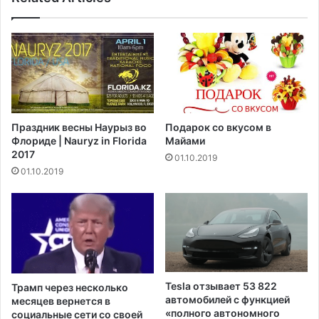
о
а
й
л
к
и
л
з
а
а
с
ц
с
и
и
й
Праздник весны Наурыз во
Подарок со вкусом в
ч
в
Флориде | Nauryz in Florida
Майами
е
с
2017
01.10.2019
с
в
01.10.2019
к
я
и
з
й
и
в
с
н
C
е
O
д
V
о
I
Tesla отзывает 53 822
Трамп через несколько
р
D
автомобилей с функцией
месяцев вернется в
о
-
«полного автономного
социальные сети со своей