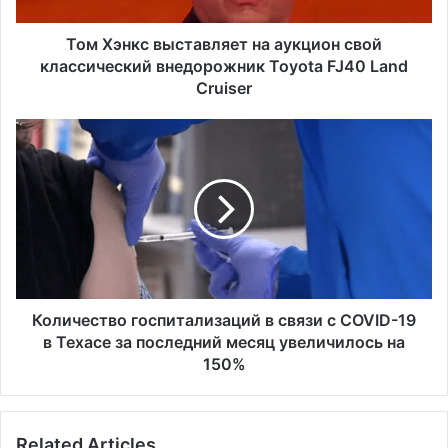
в
ы
Том Хэнкс выставляет на аукцион свой
с
классический внедорожник Toyota FJ40 Land
т
Cruiser
а
в
К
л
о
я
л
е
и
т
ч
н
е
а
с
а
т
у
в
к
о
Количество госпитализаций в связи с COVID-19
ц
г
в Техасе за последний месяц увеличилось на
и
о
150%
о
с
н
п
с
и
в
Related Articles
т