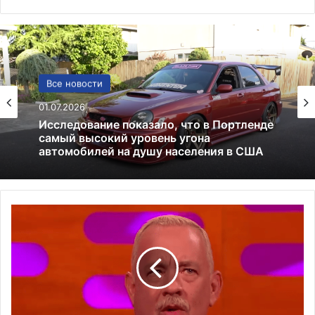
Погода
Все новости
12.12.2025
01.07.2026
Погода в Киеве: прогноз, климат и
особенности зимней столицы
Исследование показало, что в Портленде
Т
самый высокий уровень угона
о
автомобилей на душу населения в США
м
Х
э
н
к
с