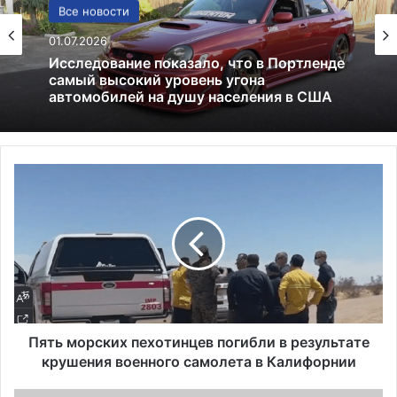
США
Все новости
13.06.2025
01.07.2026
Америка имеет огромный избыток сыра
П
Исследование показало, что в Портленде
я
самый высокий уровень угона
автомобилей на душу населения в США
т
ь
м
о
р
с
к
и
Пять морских пехотинцев погибли в результате
х
крушения военного самолета в Калифорнии
п
е