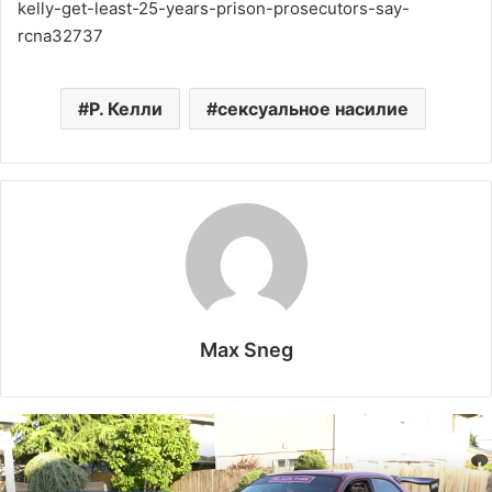
kelly-get-least-25-years-prison-prosecutors-say-
rcna32737
Р. Келли
сексуальное насилие
Max Sneg