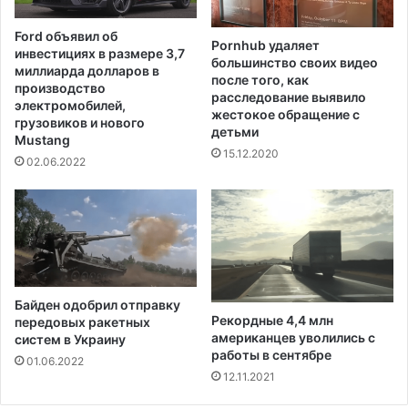
с
с
а
л
Ford объявил об
м
Pornhub удаляет
у
инвестициях в размере 3,7
большинство своих видео
о
ж
миллиарда долларов в
после того, как
л
а
производство
расследование выявило
е
щ
электромобилей,
жестокое обращение с
т
грузовиков и нового
и
детьми
Mustang
а
х
15.12.2020
в
с
02.06.2022
К
В
а
И
л
Ч
и
ф
о
р
Байден одобрил отправку
н
Рекордные 4,4 млн
передовых ракетных
и
американцев уволились с
систем в Украину
и
работы в сентябре
01.06.2022
12.11.2021