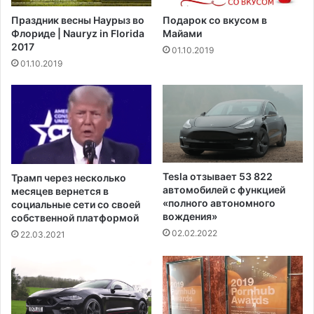
ь
и
Праздник весны Наурыз во
Подарок со вкусом в
т
е
Флориде | Nauryz in Florida
Майами
а
о
2017
01.10.2019
т
г
01.10.2019
е
р
к
а
р
н
у
и
ш
ч
е
е
н
н
и
и
Tesla отзывает 53 822
Трамп через несколько
я
я
автомобилей с функцией
месяцев вернется в
в
н
«полного автономного
социальные сети со своей
о
вождения»
а
собственной платформой
е
в
02.02.2022
22.03.2021
н
о
н
е
о
н
г
н
о
о