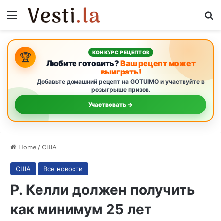
Menu
S
КОНКУРС РЕЦЕПТОВ
🏆
Любите готовить?
Ваш рецепт может
выиграть!
Добавьте домашний рецепт на GOTUIMO и участвуйте в
розыгрыше призов.
Участвовать →
Home
/
США
США
Все новости
Р. Келли должен получить
как минимум 25 лет