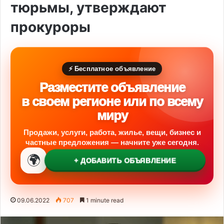
тюрьмы, утверждают
прокуроры
⚡ Бесплатное объявление
Разместите объявление
в своем регионе или по всему
миру
Продажи, услуги, работа, жилье, вещи, бизнес и
частные предложения — начните уже сегодня.
🌍
+ ДОБАВИТЬ ОБЪЯВЛЕНИЕ
09.06.2022
707
1 minute read