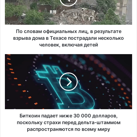
в
а
м
о
ф
По словам официальных лиц, в результате
и
взрыва дома в Техасе пострадали несколько
ц
человек, включая детей
и
а
Б
л
и
ь
т
н
к
ы
о
х
и
л
н
и
п
ц
а
,
д
Биткоин падает ниже 30 000 долларов,
в
а
поскольку страхи перед дельта-штаммом
р
е
распространяются по всему миру
е
т