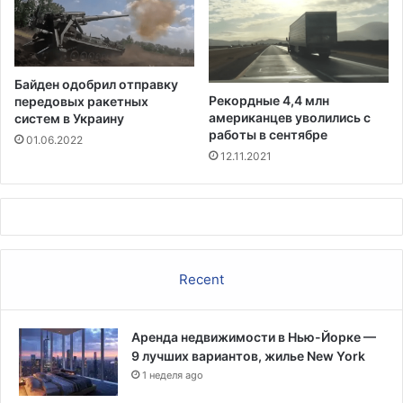
о
а
ч
-
е
ш
л
т
Байден одобрил отправку
о
а
Рекордные 4,4 млн
передовых ракетных
в
м
американцев уволились с
систем в Украину
е
м
работы в сентябре
01.06.2022
к
о
12.11.2021
,
м
в
р
к
а
л
с
ю
п
ч
р
Recent
а
о
я
с
д
т
е
Аренда недвижимости в Нью-Йорке —
р
т
9 лучших вариантов, жилье New York
а
е
1 неделя ago
н
й
я