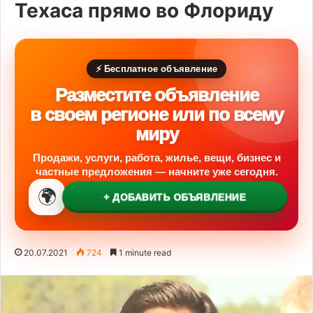
Техаса прямо во Флориду
⚡ Бесплатное объявление
Разместите объявление
в своем регионе или по всему
миру
Продажи, услуги, работа, жилье, вещи, бизнес и
частные предложения — начните уже сегодня.
🌍
+ ДОБАВИТЬ ОБЪЯВЛЕНИЕ
20.07.2021
724
1 minute read