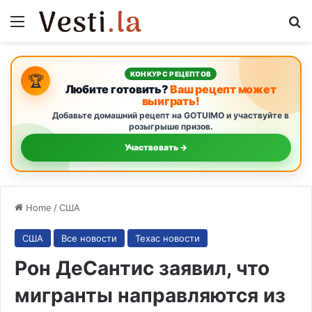
Menu
S
КОНКУРС РЕЦЕПТОВ
🏆
Любите готовить?
Ваш рецепт может
выиграть!
Добавьте домашний рецепт на GOTUIMO и участвуйте в
розыгрыше призов.
Участвовать →
Home
/
США
США
Все новости
Техас новости
Рон ДеСантис заявил, что
мигранты направляются из