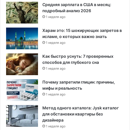
ю
Средняя зарплата в США в месяц:
т
подробный анализ 2026
с
1 неделя ago
я
п
Харам это: 15 шокирующих запретов в
о
исламе, о которых важно знать
в
1 неделя ago
с
е
Как быстро уснуть: 7 проверенных
м
способов для глубокого сна
у
1 неделя ago
м
и
Почему запретили глицин: причины,
р
мифы и реальность
у
1 неделя ago
Метод одного каталога: Jysk каталог
для обстановки квартиры без
дизайнера
1 неделя ago