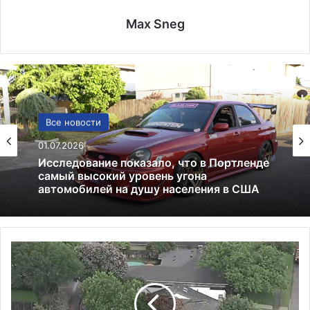
Max Sneg
США
Все новости
13.06.2025
01.07.2026
Америка имеет огромный избыток сыра
П
Исследование показало, что в Портленде
о
самый высокий уровень угона
с
автомобилей на душу населения в США
л
о