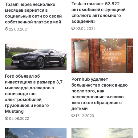
х
к
Tesla отзывает 53 822
Трамп через несколько
а
о
автомобилей с функцией
месяцев вернется в
с
л
«полного автономного
социальные сети со своей
е
ь
вождения»
собственной платформой
п
к
02.02.2022
22.03.2021
о
у
с
с
т
т
р
р
а
а
д
х
а
и
Ford объявил об
л
Pornhub удаляет
п
инвестициях в размере 3,7
и
большинство своих видео
е
миллиарда долларов в
после того, как
н
р
производство
расследование выявило
е
е
электромобилей,
жестокое обращение с
с
д
грузовиков и нового
детьми
к
Mustang
д
15.12.2020
о
е
02.06.2022
л
л
ь
ь
к
т