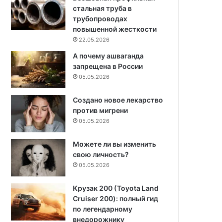
стальная труба в
трубопроводах
повышенной жесткости
22.05.2026
А почему ашваганда
запрещена в России
05.05.2026
Создано новое лекарство
против мигрени
05.05.2026
Можете ли вы изменить
свою личность?
05.05.2026
Крузак 200 (Toyota Land
Cruiser 200): полный гид
по легендарному
внедорожнику