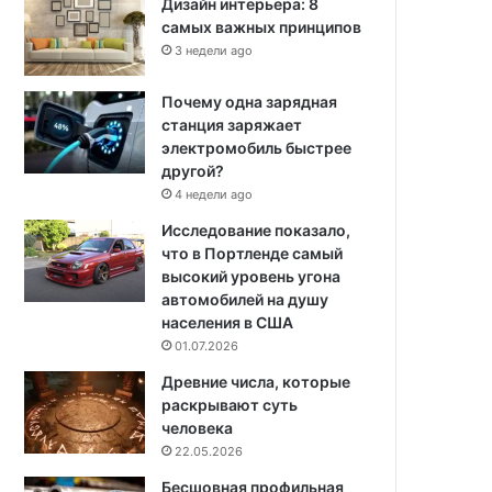
Дизайн интерьера: 8
самых важных принципов
3 недели ago
Почему одна зарядная
станция заряжает
электромобиль быстрее
другой?
4 недели ago
Исследование показало,
что в Портленде самый
высокий уровень угона
автомобилей на душу
населения в США
01.07.2026
Древние числа, которые
раскрывают суть
человека
22.05.2026
Бесшовная профильная