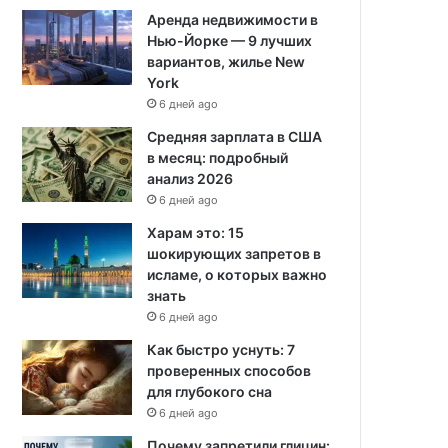
Аренда недвижимости в
Нью-Йорке — 9 лучших
вариантов, жилье New
York
6 дней ago
Средняя зарплата в США
в месяц: подробный
анализ 2026
6 дней ago
Харам это: 15
шокирующих запретов в
исламе, о которых важно
знать
6 дней ago
Как быстро уснуть: 7
проверенных способов
для глубокого сна
6 дней ago
Почему запретили глицин: