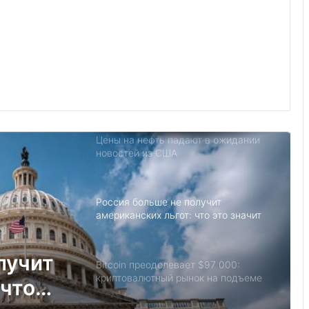
Министерство финансов ввело
санкции против российских
компаний
Леброн Джеймс стал миллиардером
Цены на нефть падают в ожидании
новостей из США
Россия больше не получит
американских льгот: что это значит
и к чему приведёт
лучит
Bitcoin преодолевает $97 000:
криптовалютный рынок на подъеме
 что