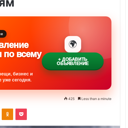
ям
ие
🌍
вление
и по всему
+ ДОБАВИТЬ
ОБЪЯВЛЕНИЕ
вещи, бизнес и
 уже сегодня.
425
Less than a minute
ontakte
Odnoklassniki
Pocket