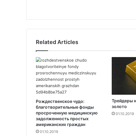
ь
с
о
з
д
а
Related Articles
н
и
е
м
г
о
р
о
д
Трейдеры 
с
Рождественское чудо:
золото
благотворительные фонды
к
просроченную медицинскую
о
01.10.2019
задолженность простых
г
американских граждан
о
01.10.2019
к