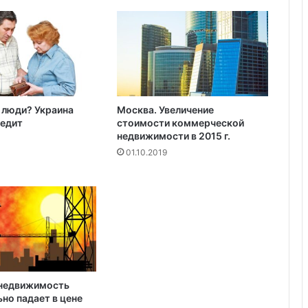
у
г
р
о
ж
а
л
и
 люди? Украина
Москва. Увеличение
редит
стоимости коммерческой
о
недвижимости в 2015 г.
т
к
01.10.2019
р
ы
т
ь
д
в
е
р
и
недвижимость
с
но падает в цене