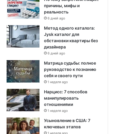
причины, мифы и
реальность
6 дней ago
Метод одного каталога:
Jysk каталог для
обстановки квартиры без
дизайнера
6 дней ago
Матрица судьбы: полное
руководство к познанию
себя и своего пути
1 неделя ago
Нарцисс: 7 способов
манипулировать
отношениями
1 неделя ago
Усыновление в США: 7
ключевых этапов
1 неделя ago