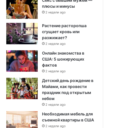
Секс с бывшим мужем —
плюсы и минусы
2 недели ago
Растение расторопша
сгущает кровь или
разжижает?
2 недели ago
Онлайн знакомства в
США: 5 шокирующих
фактов
2 недели ago
Детский день рождение в
Майами, как провести
праздник под открытым
небом
2 недели ago
Необходимая мебель для
съемной квартиры в США
2 недели ago