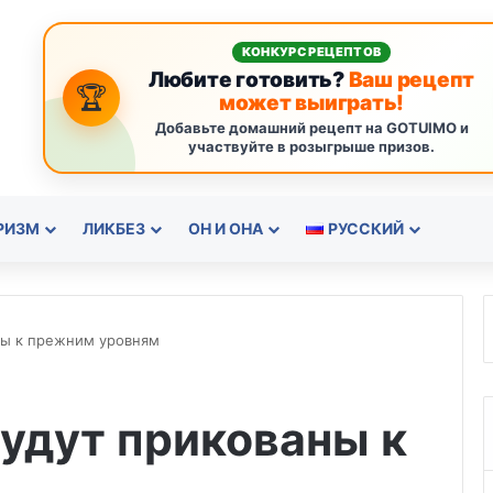
КОНКУРС РЕЦЕПТОВ
Любите готовить?
Ваш рецепт
🏆
может выиграть!
Добавьте домашний рецепт на GOTUIMO и
участвуйте в розыгрыше призов.
РИЗМ
ЛИКБЕЗ
ОН И ОНА
РУССКИЙ
ны к прежним уровням
будут прикованы к