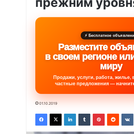
прежним уровн
⚡ Бесплатное объявлен
Разместите объя
в своем регионе ил
миру
Продажи, услуги, работа, жилье, 
частные предложения — начните
01.10.2019
Facebook
X
LinkedIn
Tumblr
Pinterest
Reddit
VK