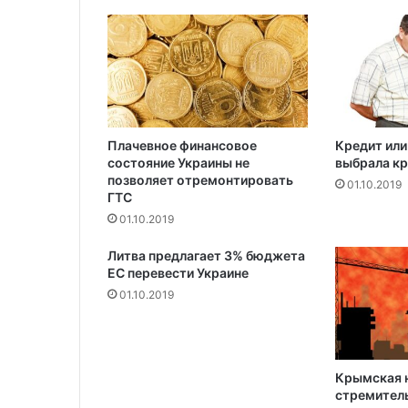
о
м
п
а
к
т
к
а
Плачевное финансовое
Кредит или
состояние Украины не
выбрала к
р
позволяет отремонтировать
а
01.10.2019
ГТС
01.10.2019
Литва предлагает 3% бюджета
ЕС перевести Украине
01.10.2019
Крымская 
стремитель