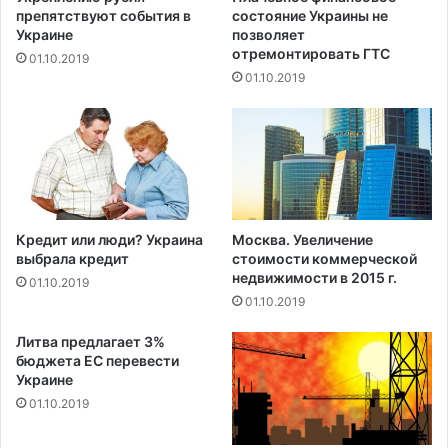
в
препятствуют события в
состояние Украины не
у
о
Украине
позволяет
п
д
отремонтировать ГТС
01.10.2019
н
и
01.10.2019
ы
т
й
е
д
л
ж
ю
е
н
к
а
п
4
о
5
Кредит или люди? Украина
Москва. Увеличение
т
0
выбрала кредит
стоимости коммерческой
в
-
недвижимости в 2015 г.
01.10.2019
м
ф
01.10.2019
и
у
р
т
Литва предлагает 3%
е
о
бюджета ЕС перевести
Украине
в
о
01.10.2019
м
к