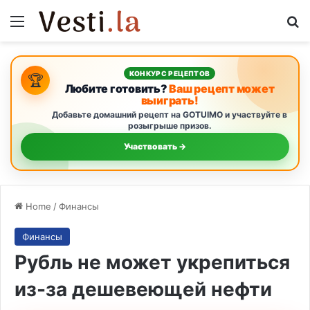
Menu
S
КОНКУРС РЕЦЕПТОВ
🏆
Любите готовить?
Ваш рецепт может
выиграть!
Добавьте домашний рецепт на GOTUIMO и участвуйте в
розыгрыше призов.
Участвовать →
Home
/
Финансы
Финансы
Рубль не может укрепиться
из-за дешевеющей нефти