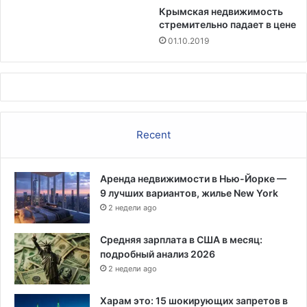
а
Крымская недвижимость
стремительно падает в цене
л
и
01.10.2019
ф
о
р
н
и
й
Recent
с
к
о
Аренда недвижимости в Нью-Йорке —
м
9 лучших вариантов, жилье New York
м
2 недели ago
о
с
Средняя зарплата в США в месяц:
т
подробный анализ 2026
у
2 недели ago
,
п
о
Харам это: 15 шокирующих запретов в