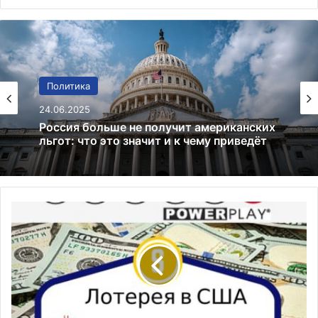
Финансы
Политика
02.01.2025
24.06.2025
Bitcoin преодолевает $97 000:
криптовалютный рынок на подъеме
Россия больше не получит американских
льгот: что это значит и к чему приведёт
В
С
Ш
А
б
у
д
е