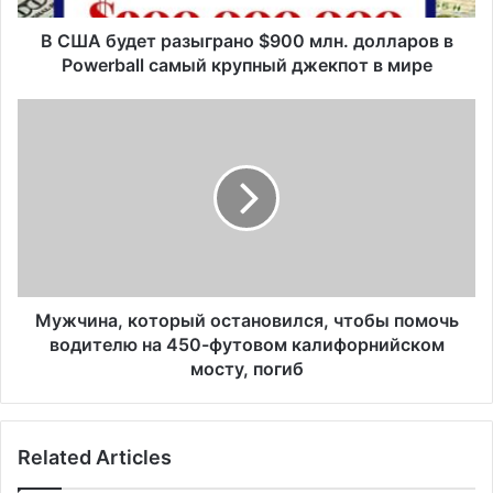
т
р
В США будет разыграно $900 млн. долларов в
а
Powerball самый крупный джекпот в мире
з
ы
М
г
у
р
ж
а
ч
н
и
о
н
$
а
9
,
0
к
0
о
Мужчина, который остановился, чтобы помочь
м
т
водителю на 450-футовом калифорнийском
л
о
мосту, погиб
н
р
.
ы
д
й
о
Related Articles
о
л
с