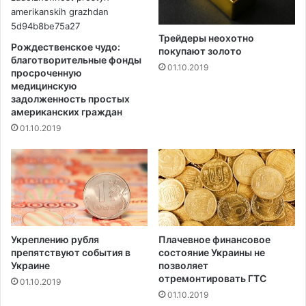
н
б
е
е
Трейдеры неохотно
л
Рождественское чудо:
покупают золото
о
благотворительные фонды
01.10.2019
р
просроченную
у
медицинскую
задолженность простых
с
американских граждан
с
к
01.10.2019
о
й
с
б
о
р
к
Укреплению рубля
Плачевное финансовое
и
препятствуют события в
состояние Украины не
Украине
позволяет
отремонтировать ГТС
01.10.2019
01.10.2019