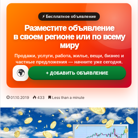
⚡ Бесплатное объявление
Разместите объявление
в своем регионе или по всему
миру
Продажи, услуги, работа, жилье, вещи, бизнес и
частные предложения — начните уже сегодня.
🌍
+ ДОБАВИТЬ ОБЪЯВЛЕНИЕ
01.10.2019
433
Less than a minute