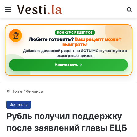
Menu
S
КОНКУРС РЕЦЕПТОВ
🏆
Любите готовить?
Ваш рецепт может
выиграть!
Добавьте домашний рецепт на GOTUIMO и участвуйте в
розыгрыше призов.
Участвовать →
Home
/
Финансы
Финансы
Рубль получил поддержку
после заявлений главы ЕЦБ