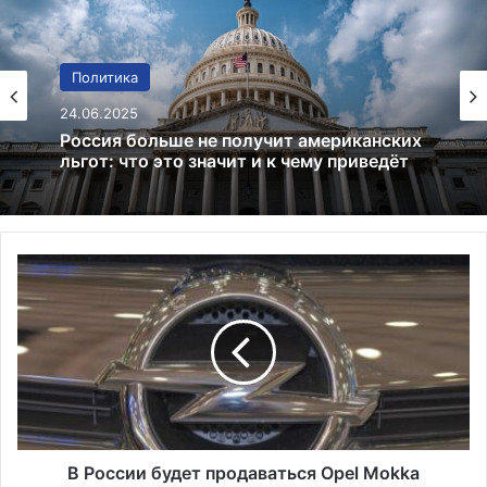
Финансы
Политика
02.01.2025
24.06.2025
Bitcoin преодолевает $97 000:
криптовалютный рынок на подъеме
Россия больше не получит американских
В
льгот: что это значит и к чему приведёт
Р
о
с
с
и
и
б
у
д
В России будет продаваться Opel Mokka