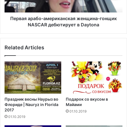
н
р
д
а
ж
б
Первая арабо-американская женщина-гонщик
е
о
NASCAR дебютирует в Daytona
л
-
е
а
с
м
е
Related Articles
е
с
р
б
и
а
к
с
а
с
н
е
с
й
к
н
а
Праздник весны Наурыз во
Подарок со вкусом в
о
я
Флориде | Nauryz in Florida
Майами
м
ж
2017
01.10.2019
в
е
01.10.2019
ф
н
о
щ