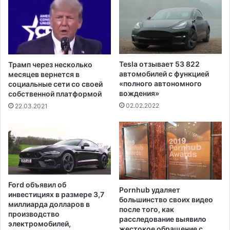
р
и
м
н
е
а
с
-
е
г
р
о
Tesla отзывает 53 822
Трамп через несколько
д
н
автомобилей с функцией
месяцев вернется в
ц
щ
«полного автономного
социальные сети со своей
а
вождения»
и
собственной платформой
п
к
02.02.2022
22.03.2021
р
N
о
A
д
S
а
C
е
A
т
R
с
д
Ford объявил об
я
Pornhub удаляет
е
инвестициях в размере 3,7
большинство своих видео
з
б
миллиарда долларов в
после того, как
а
ю
производство
расследование выявило
3
т
электромобилей,
жестокое обращение с