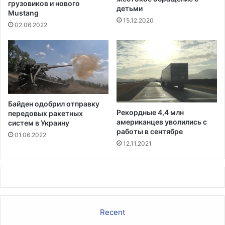
7
грузовиков и нового
и
детьми
,
Mustang
р
15.12.2020
9
у
02.06.2022
м
е
и
т
л
в
л
D
и
a
о
y
н
t
Байден одобрил отправку
о
o
Рекордные 4,4 млн
передовых ракетных
в
n
американцев уволились с
систем в Украину
д
a
работы в сентябре
01.06.2022
о
12.11.2021
л
л
а
р
о
в
Recent