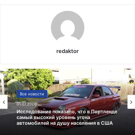
redaktor
США
Все новости
13.06.2025
01.07.2026
Америка имеет огромный избыток сыра