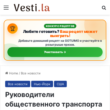
Menu
S
КОНКУРС РЕЦЕПТОВ
🏆
Любите готовить?
Ваш рецепт может
выиграть!
Добавьте домашний рецепт на GOTUIMO и участвуйте в
розыгрыше призов.
Участвовать →
Home
/
Все новости
Все новости
Нью-Йорк
США
Руководители
общественного транспорта