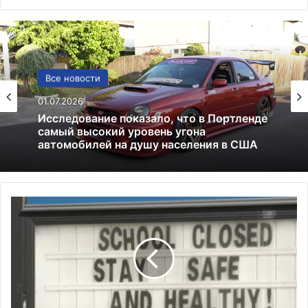
США
Все новости
13.06.2025
01.07.2026
Америка имеет огромный избыток сыра
У
Исследование показало, что в Портленде
ч
самый высокий уровень угона
и
автомобилей на душу населения в США
т
е
л
я
О