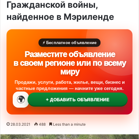
Гражданской войны,
найденное в Мэриленде
⚡ Бесплатное объявление
Разместите объявление
в своем регионе или по всему
миру
Продажи, услуги, работа, жилье, вещи, бизнес и
частные предложения — начните уже сегодня.
🌍
+ ДОБАВИТЬ ОБЪЯВЛЕНИЕ
28.03.2021
488
Less than a minute