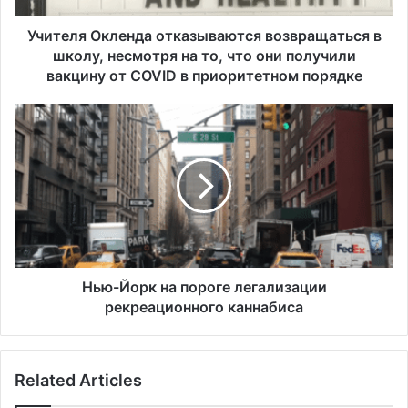
к
л
Учителя Окленда отказываются возвращаться в
е
школу, несмотря на то, что они получили
н
вакцину от COVID в приоритетном порядке
д
а
Н
о
ь
т
ю
к
-
а
Й
з
о
ы
р
в
к
а
н
ю
а
Нью-Йорк на пороге легализации
т
п
рекреационного каннабиса
с
о
я
р
в
о
о
Related Articles
г
з
е