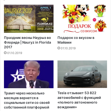
в
л
р
е
а
г
щ
а
а
л
т
и
ь
з
Праздник весны Наурыз во
Подарок со вкусом в
с
а
Флориде | Nauryz in Florida
Майами
я
ц
2017
01.10.2019
в
и
01.10.2019
ш
и
к
р
о
е
л
к
у
р
,
е
н
а
е
ц
Tesla отзывает 53 822
Трамп через несколько
с
и
автомобилей с функцией
месяцев вернется в
м
о
«полного автономного
социальные сети со своей
о
вождения»
н
собственной платформой