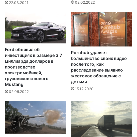
т
н
02.02.2022
22.03.2021
р
о
я
г
н
о
а
к
т
а
о
н
,
н
Ford объявил об
ч
Pornhub удаляет
а
инвестициях в размере 3,7
большинство своих видео
т
б
миллиарда долларов в
после того, как
о
и
производство
расследование выявило
о
с
электромобилей,
жестокое обращение с
н
грузовиков и нового
а
детьми
и
Mustang
15.12.2020
п
02.06.2022
о
л
у
ч
и
л
и