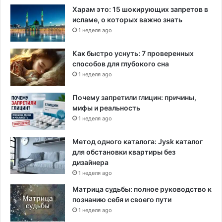
т
Харам это: 15 шокирующих запретов в
е
исламе, о которых важно знать
т
1 неделя ago
н
о
Как быстро уснуть: 7 проверенных
м
способов для глубокого сна
п
1 неделя ago
о
р
Почему запретили глицин: причины,
я
мифы и реальность
д
к
1 неделя ago
е
Метод одного каталога: Jysk каталог
для обстановки квартиры без
дизайнера
1 неделя ago
Матрица судьбы: полное руководство к
познанию себя и своего пути
1 неделя ago