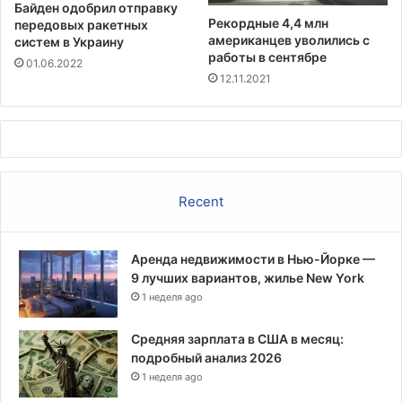
Байден одобрил отправку
в
Рекордные 4,4 млн
передовых ракетных
а
американцев уволились с
систем в Украину
к
работы в сентябре
01.06.2022
ц
12.11.2021
и
н
у
о
т
C
Recent
O
V
I
Аренда недвижимости в Нью-Йорке —
D
9 лучших вариантов, жилье New York
в
п
1 неделя ago
р
и
Средняя зарплата в США в месяц:
о
подробный анализ 2026
р
1 неделя ago
и