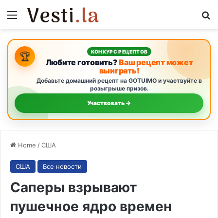
Menu
S
КОНКУРС РЕЦЕПТОВ
🏆
Любите готовить?
Ваш рецепт может
выиграть!
Добавьте домашний рецепт на GOTUIMO и участвуйте в
розыгрыше призов.
Участвовать →
Home
/
США
США
Все новости
Саперы взрывают
пушечное ядро времен