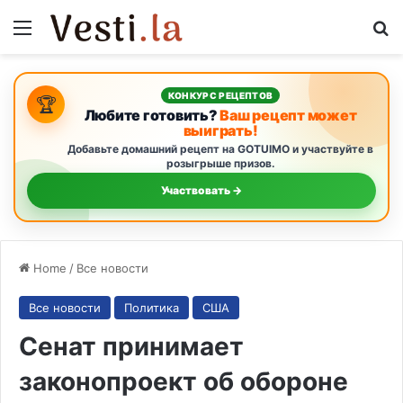
Menu
S
КОНКУРС РЕЦЕПТОВ
🏆
Любите готовить?
Ваш рецепт может
выиграть!
Добавьте домашний рецепт на GOTUIMO и участвуйте в
розыгрыше призов.
Участвовать →
Home
/
Все новости
Все новости
Политика
США
Сенат принимает
законопроект об обороне