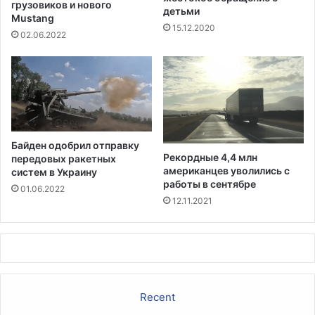
и
грузовиков и нового
е
детьми
л
Mustang
л
15.12.2020
и
ь
02.06.2022
с
н
у
и
д
к
ь
ю
о
к
Байден одобрил отправку
р
Рекордные 4,4 млн
передовых ракетных
у
американцев уволились с
систем в Украину
ж
работы в сентябре
01.06.2022
н
12.11.2021
о
г
о
с
у
д
Recent
а