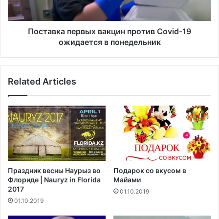
н
а
а
п
р
е
Поставка первых вакцин против Covid-19
а
р
ожидается в понедельник
с
в
с
ы
м
х
а
Related Articles
в
т
а
р
к
и
ц
в
и
а
н
е
п
т
р
д
о
Праздник весны Наурыз во
Подарок со вкусом в
е
т
Флориде | Nauryz in Florida
Майами
л
и
2017
01.10.2019
о
в
01.10.2019
Т
C
р
o