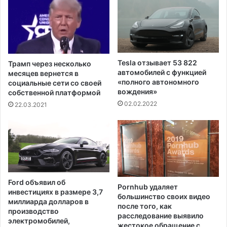
а
v
м
i
п
d
а
-
п
1
о
9
Tesla отзывает 53 822
Трамп через несколько
с
о
автомобилей с функцией
месяцев вернется в
л
ж
«полного автономного
социальные сети со своей
е
вождения»
и
собственной платформой
т
д
02.02.2022
22.03.2021
о
а
г
е
о
т
,
с
к
я
а
в
к
п
Ford объявил об
у
Pornhub удаляет
о
инвестициях в размере 3,7
большинство своих видео
в
н
миллиарда долларов в
после того, как
о
е
производство
расследование выявило
л
д
электромобилей,
жестокое обращение с