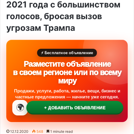
2021 года с большинством
голосов, бросая вызов
угрозам Трампа
⚡ Бесплатное объявление
Разместите объявление
в своем регионе или по всему
миру
Продажи, услуги, работа, жилье, вещи, бизнес и
частные предложения — начните уже сегодня.
🌍
+ ДОБАВИТЬ ОБЪЯВЛЕНИЕ
12.12.2020
548
1 minute read