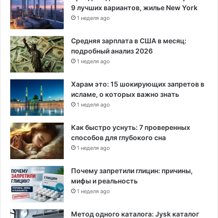
9 лучших вариантов, жилье New York
с
1 неделя ago
и
л
о
Средняя зарплата в США в месяц:
1
подробный анализ 2026
0
1 неделя ago
0
0
Харам это: 15 шокирующих запретов в
ч
исламе, о которых важно знать
е
1 неделя ago
л
о
Как быстро уснуть: 7 проверенных
в
способов для глубокого сна
е
1 неделя ago
к
Почему запретили глицин: причины,
мифы и реальность
1 неделя ago
Метод одного каталога: Jysk каталог