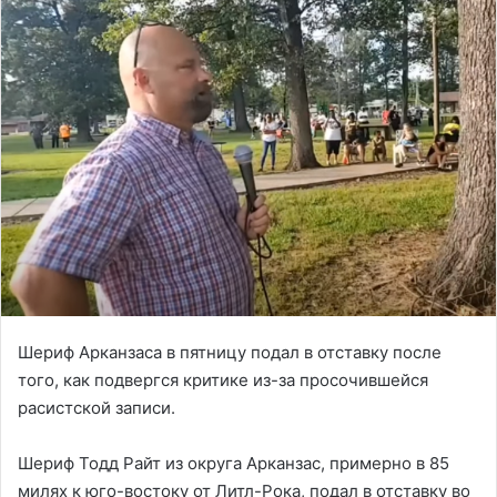
Шериф Арканзаса в пятницу подал в отставку после
того, как подвергся критике из-за просочившейся
расистской записи.
Шериф Тодд Райт из округа Арканзас, примерно в 85
милях к юго-востоку от Литл-Рока, подал в отставку во