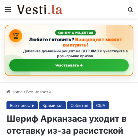
Menu
S
КОНКУРС РЕЦЕПТОВ
🏆
Любите готовить?
Ваш рецепт может
выиграть!
Добавьте домашний рецепт на GOTUIMO и участвуйте в
розыгрыше призов.
Участвовать →
Home
/
Все новости
Все новости
Криминал
События
США
Шериф Арканзаса уходит в
отставку из-за расистской