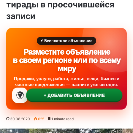
тирады в просочившейся
записи
⚡ Бесплатное объявление
Разместите объявление
в своем регионе или по всему
миру
Продажи, услуги, работа, жилье, вещи, бизнес и
частные предложения — начните уже сегодня.
🌍
+ ДОБАВИТЬ ОБЪЯВЛЕНИЕ
30.08.2020
625
1 minute read