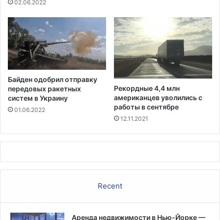
х
и
02.06.2022
е
в
д
е
о
р
й
с
и
т
е
Байден одобрил отправку
т
Рекордные 4,4 млн
передовых ракетных
а
американцев уволились с
систем в Украину
А
работы в сентябре
01.06.2022
л
12.11.2021
а
б
а
м
ы
п
Recent
р
е
в
Аренда недвижимости в Нью-Йорке —
ы