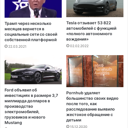
ы
р
е
у
с
с
н
о
Tesla отзывает 53 822
Трамп через несколько
а
м
автомобилей с функцией
месяцев вернется в
б
с
«полного автономного
социальные сети со своей
ж
р
вождения»
собственной платформой
а
е
02.02.2022
22.03.2021
ю
д
т
и
п
с
р
т
о
у
т
д
е
е
Ford объявил об
с
Pornhub удаляет
н
инвестициях в размере 3,7
большинство своих видео
т
т
миллиарда долларов в
после того, как
у
о
производство
расследование выявило
ю
в
электромобилей,
жестокое обращение с
щ
У
грузовиков и нового
детьми
и
Mustang
н
15.12.2020