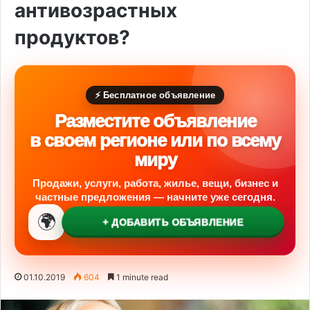
антивозрастных
продуктов?
⚡ Бесплатное объявление
Разместите объявление
в своем регионе или по всему
миру
Продажи, услуги, работа, жилье, вещи, бизнес и
частные предложения — начните уже сегодня.
🌍
+ ДОБАВИТЬ ОБЪЯВЛЕНИЕ
01.10.2019
604
1 minute read