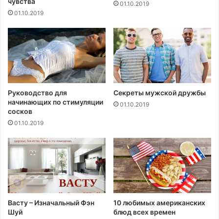
чувства
01.10.2019
л
01.10.2019
о
в
ы
м
о
р
л
а
Руководство для
Секреты мужской дружбы
начинающих по стимуляции
н
01.10.2019
сосков
о
м
01.10.2019
Васту – Изначальный Фэн
10 любимых американских
Шуй
блюд всех времен