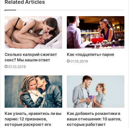
Related Articles
б
й
н
д
о
е
в
т
и
н
т
а
с
б
в
л
о
ю
Сколько калорий сжигает
Как «подцепить» парня
ю
д
секс? Мы нашли ответ
01.10.2019
р
е
01.10.2019
а
н
б
и
о
е
т
з
у
а
б
е
л
Как узнать, нравитесь ли вы
Как добавить романтики в
о
парню: 12 признаков,
ваши отношения: 10 шагов,
г
которые раскроют его
которые работают
о