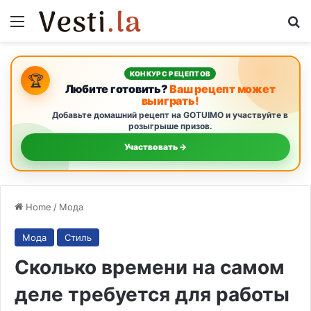
Menu
S
КОНКУРС РЕЦЕПТОВ
🏆
Любите готовить?
Ваш рецепт может
выиграть!
Добавьте домашний рецепт на GOTUIMO и участвуйте в
розыгрыше призов.
Участвовать →
Home
/
Мода
Мода
Стиль
Сколько времени на самом
деле требуется для работы