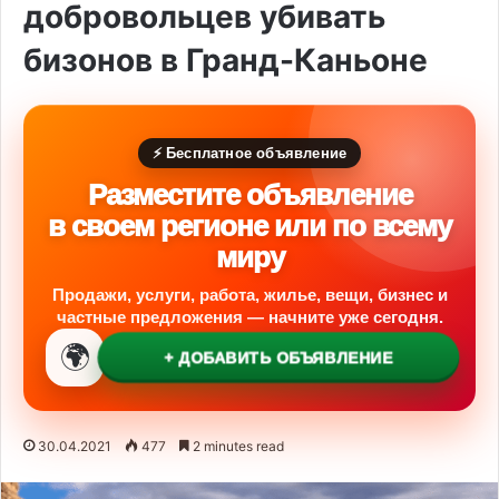
добровольцев убивать
бизонов в Гранд-Каньоне
⚡ Бесплатное объявление
Разместите объявление
в своем регионе или по всему
миру
Продажи, услуги, работа, жилье, вещи, бизнес и
частные предложения — начните уже сегодня.
🌍
+ ДОБАВИТЬ ОБЪЯВЛЕНИЕ
30.04.2021
477
2 minutes read