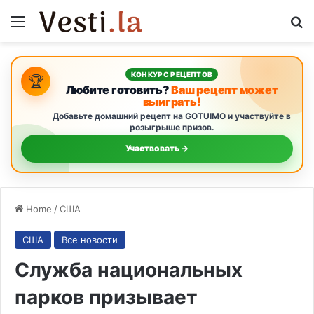
Menu
S
КОНКУРС РЕЦЕПТОВ
🏆
Любите готовить?
Ваш рецепт может
выиграть!
Добавьте домашний рецепт на GOTUIMO и участвуйте в
розыгрыше призов.
Участвовать →
Home
/
США
США
Все новости
Служба национальных
парков призывает