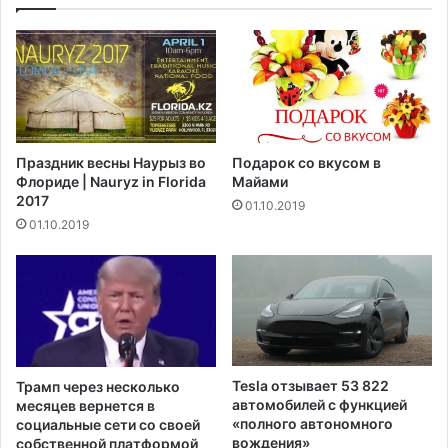
о
е
е
с
з
м
д
о
к
т
и
р
и
я
з
Праздник весны Наурыз во
Подарок со вкусом в
н
И
Флориде | Nauryz in Florida
Майами
а
н
2017
01.10.2019
д
д
01.10.2019
р
и
а
и
м
н
у
а
с
ф
н
о
а
н
п
е
Tesla отзывает 53 822
Трамп через несколько
а
в
автомобилей с функцией
месяцев вернется в
д
с
«полного автономного
социальные сети со своей
е
вождения»
п
собственной платформой