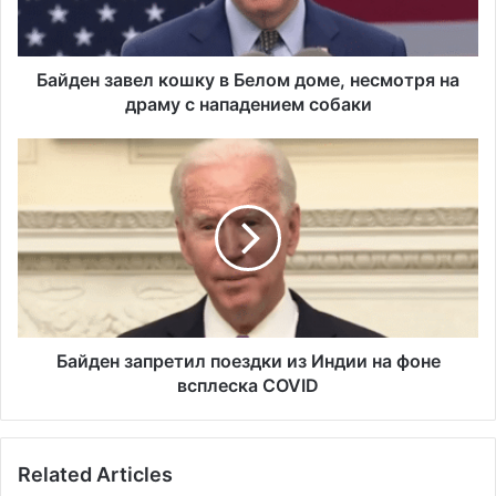
з
а
в
е
Байден завел кошку в Белом доме, несмотря на
л
драму с нападением собаки
к
о
Б
ш
а
к
й
у
д
в
е
Б
н
е
з
л
а
о
п
м
р
Байден запретил поездки из Индии на фоне
д
е
всплеска COVID
о
т
м
и
е
л
Related Articles
,
п
н