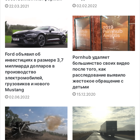
н
л
02.02.2022
22.03.2021
и
е
е
с
м
к
с
а
о
C
б
O
а
V
Ford объявил об
к
Pornhub удаляет
I
инвестициях в размере 3,7
большинство своих видео
и
D
миллиарда долларов в
после того, как
производство
расследование выявило
электромобилей,
жестокое обращение с
грузовиков и нового
детьми
Mustang
15.12.2020
02.06.2022