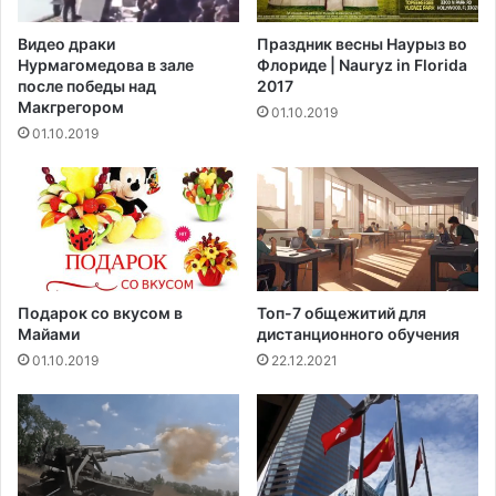
и
а
в
п
Видео драки
Праздник весны Наурыз во
п
е
Нурмагомедова в зале
Флориде | Nauryz in Florida
и
л
после победы над
2017
щ
ь
Макгрегором‍
01.10.2019
у
с
01.10.2019
и
н
о
в
Подарок со вкусом в
Топ-7 общежитий для
Майами
дистанционного обучения
01.10.2019
22.12.2021