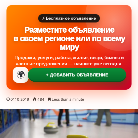
⚡ Бесплатное объявление
Разместите объявление
в своем регионе или по всему
миру
Продажи, услуги, работа, жилье, вещи, бизнес и
частные предложения — начните уже сегодня.
🌍
+ ДОБАВИТЬ ОБЪЯВЛЕНИЕ
01.10.2019
484
Less than a minute