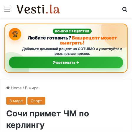
Menu
S
КОНКУРС РЕЦЕПТОВ
🏆
Любите готовить?
Ваш рецепт может
выиграть!
Добавьте домашний рецепт на GOTUIMO и участвуйте в
розыгрыше призов.
Участвовать →
Home
/
В мире
В мире
Спорт
Сочи примет ЧМ по
керлингу