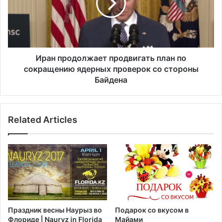
д
п
и
р
л
о
и
д
д
о
е
л
Иран продолжает продвигать план по
с
ж
сокращению ядерных проверок со стороны
я
а
Байдена
т
е
к
т
и
п
с
Related Articles
р
а
о
м
д
о
в
л
и
е
г
т
а
о
т
в
ь
Праздник весны Наурыз во
Подарок со вкусом в
B
п
Флориде | Nauryz in Florida
Майами