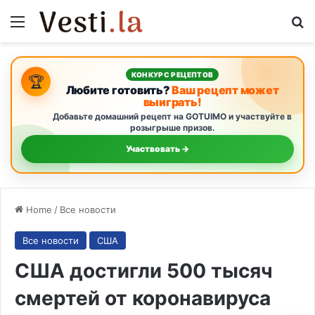
Menu
S
КОНКУРС РЕЦЕПТОВ
🏆
Любите готовить?
Ваш рецепт может
выиграть!
Добавьте домашний рецепт на GOTUIMO и участвуйте в
розыгрыше призов.
Участвовать →
Home
/
Все новости
Все новости
США
США достигли 500 тысяч
смертей от коронавируса