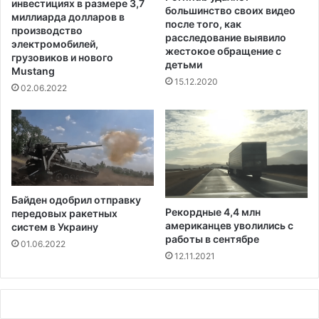
инвестициях в размере 3,7
большинство своих видео
г
п
миллиарда долларов в
после того, как
а
р
производство
расследование выявило
т
о
электромобилей,
жестокое обращение с
е
в
грузовиков и нового
детьми
л
Mustang
е
15.12.2020
я
р
02.06.2022
н
о
а
к
д
с
Д
о
е
с
н
т
в
о
Байден одобрил отправку
е
р
Рекордные 4,4 млн
передовых ракетных
р
о
американцев уволились с
систем в Украину
о
н
работы в сентябре
01.06.2022
м
ы
12.11.2021
Б
а
й
д