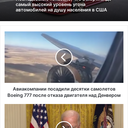
01.07.2026
Америка имеет огромный избыток сыра
А
Исследование показало, что в Портленде
в
самый высокий уровень угона
и
автомобилей на душу населения в США
а
к
о
м
п
а
н
Авиакомпании посадили десятки самолетов
и
Boeing 777 после отказа двигателя над Денвером
и
п
И
о
р
с
а
а
н