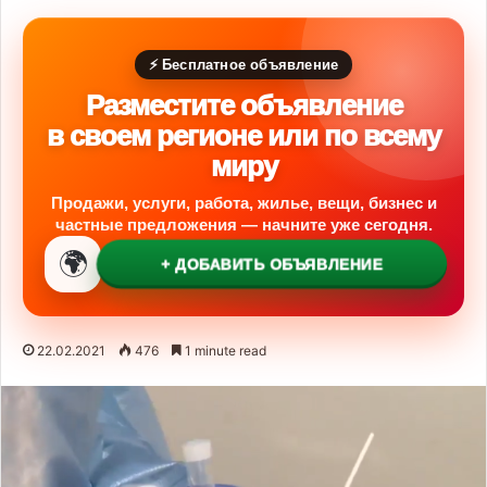
⚡ Бесплатное объявление
Разместите объявление
в своем регионе или по всему
миру
Продажи, услуги, работа, жилье, вещи, бизнес и
частные предложения — начните уже сегодня.
🌍
+ ДОБАВИТЬ ОБЪЯВЛЕНИЕ
22.02.2021
476
1 minute read