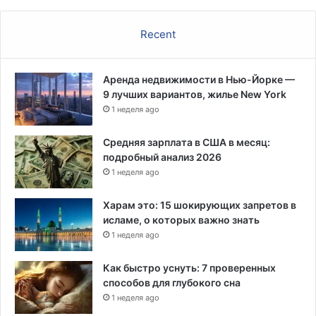
е
н
Recent
а
Аренда недвижимости в Нью-Йорке —
9 лучших вариантов, жилье New York
1 неделя ago
Средняя зарплата в США в месяц:
подробный анализ 2026
1 неделя ago
Харам это: 15 шокирующих запретов в
исламе, о которых важно знать
1 неделя ago
Как быстро уснуть: 7 проверенных
способов для глубокого сна
1 неделя ago