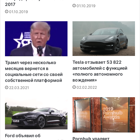
o
л
2017
01.10.2019
e
а
01.10.2019
i
н
n
п
g
о
7
с
7
о
7
к
п
р
о
а
Tesla отзывает 53 822
Трамп через несколько
с
щ
автомобилей с функцией
месяцев вернется в
л
е
«полного автономного
социальные сети со своей
е
н
вождения»
собственной платформой
о
и
02.02.2022
22.03.2021
т
ю
к
я
а
д
з
е
а
р
д
н
в
ы
Ford объявил об
и
Pornhub удаляет
х