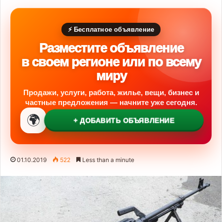
⚡ Бесплатное объявление
Разместите объявление
в своем регионе или по всему
миру
Продажи, услуги, работа, жилье, вещи, бизнес и
частные предложения — начните уже сегодня.
🌍
+ ДОБАВИТЬ ОБЪЯВЛЕНИЕ
01.10.2019
522
Less than a minute