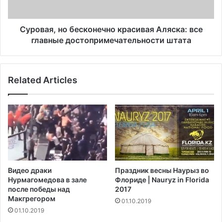
у
,
м
н
и
о
Суровая, но бесконечно красивая Аляска: все
р
б
главные достопримечательности штата
а
е
е
с
т
к
Related Articles
в
о
г
н
л
е
а
ч
з
н
а
о
х
к
м
р
о
а
Видео драки
Праздник весны Наурыз во
л
с
Нурмагомедова в зале
Флориде | Nauryz in Florida
о
и
после победы над
2017
д
в
Макгрегором‍
01.10.2019
о
а
01.10.2019
г
я