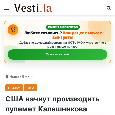
Menu
S
КОНКУРС РЕЦЕПТОВ
🏆
Любите готовить?
Ваш рецепт может
выиграть!
Добавьте домашний рецепт на GOTUIMO и участвуйте в
розыгрыше призов.
Участвовать →
Home
/
В мире
В мире
США
США начнут производить
пулемет Калашникова