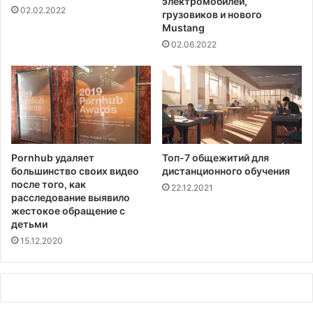
электромобилей,
о
02.02.2022
грузовиков и нового
п
Mustang
р
02.06.2022
и
м
е
ч
а
т
е
л
Pornhub удаляет
Топ-7 общежитий для
ь
большинство своих видео
дистанционного обучения
н
после того, как
22.12.2021
о
расследование выявило
с
жестокое обращение с
т
детьми
и
15.12.2020
ш
т
а
т
а