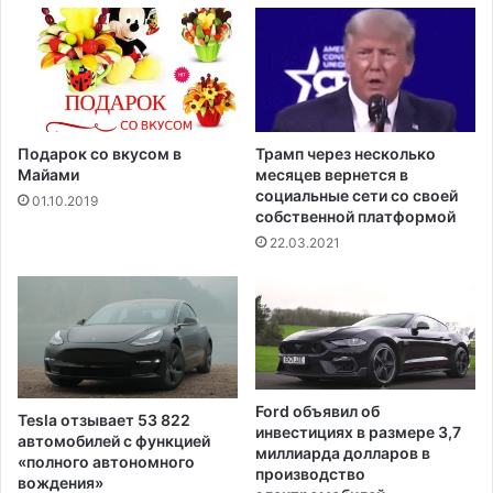
о
А
п
л
о
я
к
с
о
к
л
а
е
:
Подарок со вкусом в
Трамп через несколько
н
в
Майами
месяцев вернется в
и
с
социальные сети со своей
01.10.2019
я
собственной платформой
е
Ш
г
22.03.2021
т
л
а
а
т
в
о
н
в
ы
е
д
Ford объявил об
Tesla отзывает 53 822
о
инвестициях в размере 3,7
автомобилей с функцией
с
миллиарда долларов в
«полного автономного
т
производство
вождения»