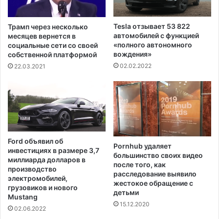
п
т
р
ь
и
а
Tesla отзывает 53 822
Трамп через несколько
з
р
автомобилей с функцией
месяцев вернется в
ы
е
«полного автономного
социальные сети со своей
в
с
вождения»
собственной платформой
а
т
02.02.2022
22.03.2021
ю
о
т
в
а
а
м
н
е
н
р
ы
и
м
Ford объявил об
к
Pornhub удаляет
п
инвестициях в размере 3,7
а
большинство своих видео
р
миллиарда долларов в
после того, как
н
о
производство
расследование выявило
ц
т
электромобилей,
жестокое обращение с
е
е
грузовиков и нового
детьми
в
Mustang
с
15.12.2020
с
т
02.06.2022
д
у