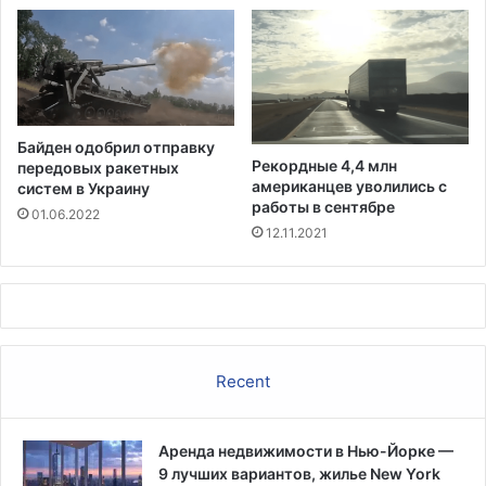
е
ю
л
щ
а
и
т
м
ь
п
п
о
Байден одобрил отправку
р
л
Рекордные 4,4 млн
передовых ракетных
и
у
американцев уволились с
систем в Украину
в
ч
работы в сентябре
01.06.2022
и
а
12.11.2021
в
т
к
ь
у
г
о
с
у
Recent
д
а
р
Аренда недвижимости в Нью-Йорке —
с
9 лучших вариантов, жилье New York
т