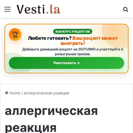
Menu
S
КОНКУРС РЕЦЕПТОВ
🏆
Любите готовить?
Ваш рецепт может
выиграть!
Добавьте домашний рецепт на GOTUIMO и участвуйте в
розыгрыше призов.
Участвовать →
Home
/
аллергическая реакция
аллергическая
реакция