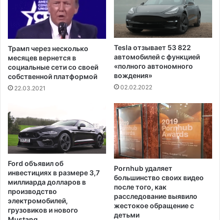
к
о
у
л
о
л
т
а
C
р
Tesla отзывает 53 822
Трамп через несколько
O
о
автомобилей с функцией
месяцев вернется в
V
в
«полного автономного
социальные сети со своей
I
вождения»
и
собственной платформой
D
п
02.02.2022
22.03.2021
-
р
1
о
9
д
о
л
ж
а
Ford объявил об
Pornhub удаляет
е
инвестициях в размере 3,7
большинство своих видео
т
миллиарда долларов в
после того, как
р
производство
расследование выявило
а
электромобилей,
жестокое обращение с
грузовиков и нового
с
детьми
Mustang