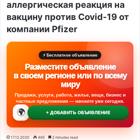
аллергическая реакция на
вакцину против Covid-19 от
компании Pfizer
⚡ Бесплатное объявление
Разместите объявление
в своем регионе или по всему
миру
Продажи, услуги, работа, жилье, вещи, бизнес и
частные предложения — начните уже сегодня.
🌍
+ ДОБАВИТЬ ОБЪЯВЛЕНИЕ
17.12.2020
465
2 minutes read