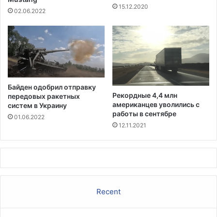
т
15.12.2020
и
02.06.2022
д
о
р
е
к
о
р
Байден одобрил отправку
д
Рекордные 4,4 млн
передовых ракетных
н
американцев уволились с
систем в Украину
ы
работы в сентябре
01.06.2022
х
12.11.2021
м
а
к
с
и
м
Recent
у
м
о