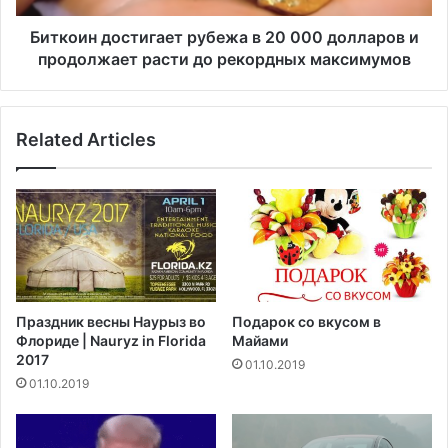
п
о
у
с
Биткоин достигает рубежа в 20 000 долларов и
и
т
продолжает расти до рекордных максимумов
П
и
е
г
н
а
Related Articles
с
е
у
т
с
р
д
у
е
б
л
е
а
ж
т
а
ь
в
Праздник весны Наурыз во
Подарок со вкусом в
п
2
Флориде | Nauryz in Florida
Майами
р
0
2017
01.10.2019
и
0
01.10.2019
в
0
и
0
в
д