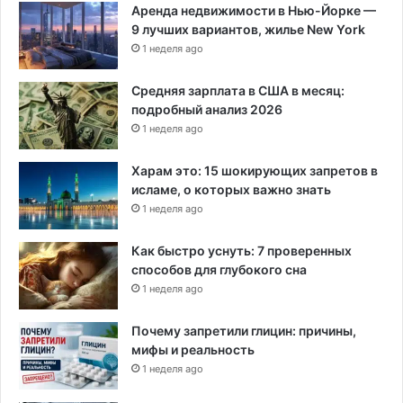
Аренда недвижимости в Нью-Йорке —
в
9 лучших вариантов, жилье New York
1 неделя ago
Средняя зарплата в США в месяц:
подробный анализ 2026
1 неделя ago
Харам это: 15 шокирующих запретов в
исламе, о которых важно знать
1 неделя ago
Как быстро уснуть: 7 проверенных
способов для глубокого сна
1 неделя ago
Почему запретили глицин: причины,
мифы и реальность
1 неделя ago