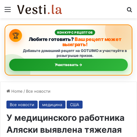
Menu
S
КОНКУРС РЕЦЕПТОВ
🏆
Любите готовить?
Ваш рецепт может
выиграть!
Добавьте домашний рецепт на GOTUIMO и участвуйте в
розыгрыше призов.
Участвовать →
Home
/
Все новости
Все новости
медицина
США
У медицинского работника
Аляски выявлена тяжелая