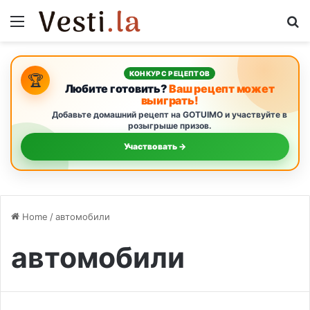
Menu
S
КОНКУРС РЕЦЕПТОВ
🏆
Любите готовить?
Ваш рецепт может
выиграть!
Добавьте домашний рецепт на GOTUIMO и участвуйте в
розыгрыше призов.
Участвовать →
Home
/
автомобили
автомобили