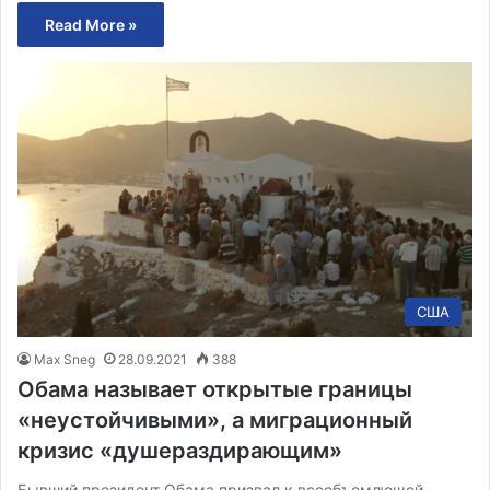
Read More »
США
Max Sneg
28.09.2021
388
Обама называет открытые границы
«неустойчивыми», а миграционный
кризис «душераздирающим»
Бывший президент Обама призвал к всеобъемлющей