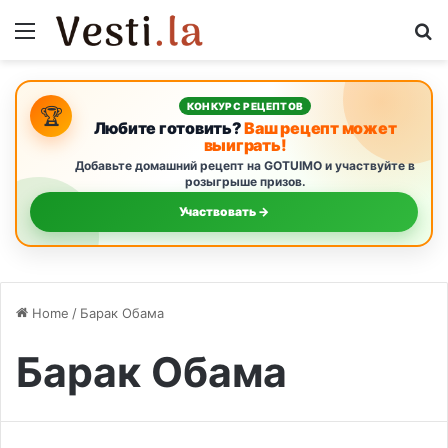
Menu
S
КОНКУРС РЕЦЕПТОВ
🏆
Любите готовить?
Ваш рецепт может
выиграть!
Добавьте домашний рецепт на GOTUIMO и участвуйте в
розыгрыше призов.
Участвовать →
Home
/
Барак Обама
Барак Обама