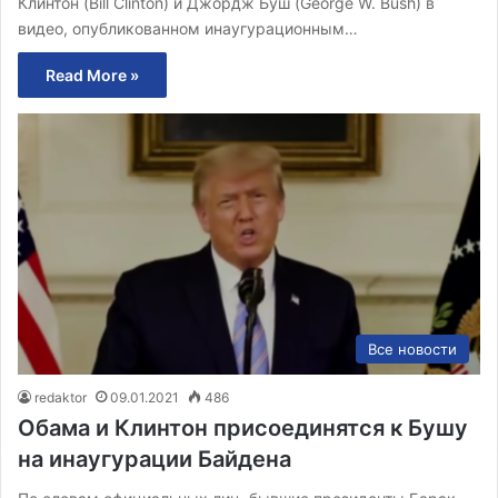
Клинтон (Bill Clinton) и Джордж Буш (George W. Bush) в
видео, опубликованном инаугурационным…
Read More »
Все новости
redaktor
09.01.2021
486
Обама и Клинтон присоединятся к Бушу
на инаугурации Байдена