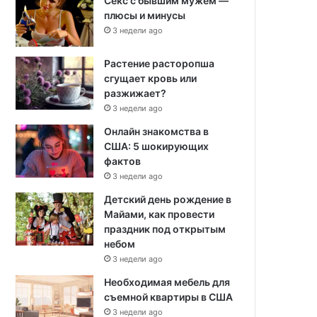
Секс с бывшим мужем —
плюсы и минусы
3 недели ago
Растение расторопша
сгущает кровь или
разжижает?
3 недели ago
Онлайн знакомства в
США: 5 шокирующих
фактов
3 недели ago
Детский день рождение в
Майами, как провести
праздник под открытым
небом
3 недели ago
Необходимая мебель для
съемной квартиры в США
3 недели ago