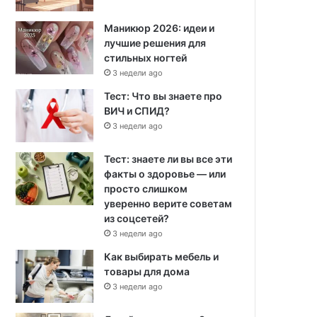
Маникюр 2026: идеи и
лучшие решения для
стильных ногтей
3 недели ago
Тест: Что вы знаете про
ВИЧ и СПИД?
3 недели ago
Тест: знаете ли вы все эти
факты о здоровье — или
просто слишком
уверенно верите советам
из соцсетей?
3 недели ago
Как выбирать мебель и
товары для дома
3 недели ago