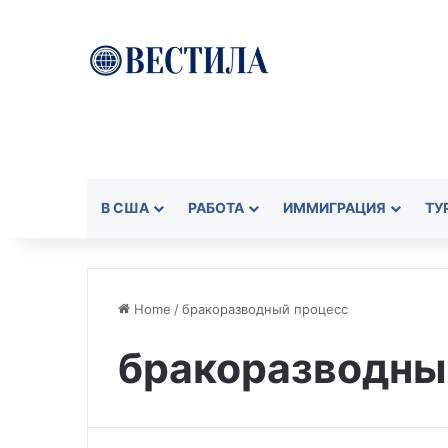
В США
РАБОТА
ИММИГРАЦИЯ
ТУ
Home
/
бракоразводный процесс
бракоразводны