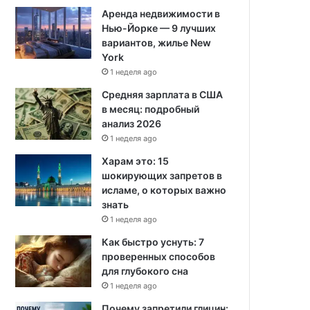
Аренда недвижимости в
Нью-Йорке — 9 лучших
вариантов, жилье New
York
1 неделя ago
Средняя зарплата в США
в месяц: подробный
анализ 2026
1 неделя ago
Харам это: 15
шокирующих запретов в
исламе, о которых важно
знать
1 неделя ago
Как быстро уснуть: 7
проверенных способов
для глубокого сна
1 неделя ago
Почему запретили глицин: