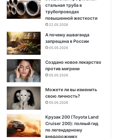
стальная труба в
трубопроводах
повышенной жесткости
22.05.2026
А почему ашваганда
запрещена в России
05.05.2026
Создано новое лекарство
против мигрени
05.05.2026
Можете ли вы изменить
свою личность?
05.05.2026
Крузак 200 (Toyota Land
Cruiser 200): полный гид
по легендарному
внедорожнику