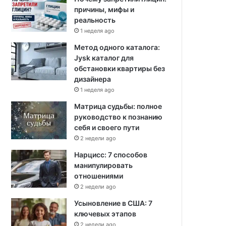
причины, мифы и
реальность
1 неделя ago
Метод одного каталога:
Jysk каталог для
обстановки квартиры без
дизайнера
1 неделя ago
Матрица судьбы: полное
руководство к познанию
себя и своего пути
2 недели ago
Нарцисс: 7 способов
манипулировать
отношениями
2 недели ago
Усыновление в США: 7
ключевых этапов
2 недели ago