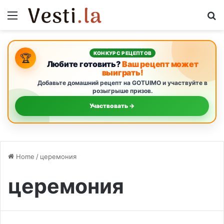
Menu
S
КОНКУРС РЕЦЕПТОВ
🏆
Любите готовить?
Ваш рецепт может
выиграть!
Добавьте домашний рецепт на GOTUIMO и участвуйте в
розыгрыше призов.
Участвовать →
Home
/
церемония
церемония