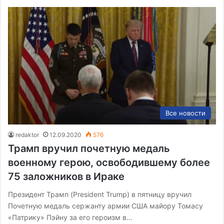
Все новости
redaktor
12.09.2020
576
Трамп вручил почетную медаль
военному герою, освободившему более
75 заложников в Ираке
Президент Трамп (President Trump) в пятницу вручил
Почетную медаль сержанту армии США майору Томасу
«Патрику» Пэйну за его героизм в…