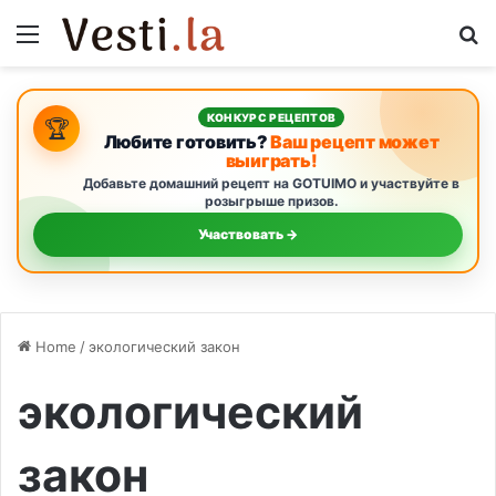
Menu
S
КОНКУРС РЕЦЕПТОВ
🏆
Любите готовить?
Ваш рецепт может
выиграть!
Добавьте домашний рецепт на GOTUIMO и участвуйте в
розыгрыше призов.
Участвовать →
Home
/
экологический закон
экологический
закон