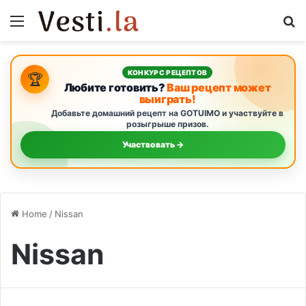
Menu
S
КОНКУРС РЕЦЕПТОВ
🏆
Любите готовить?
Ваш рецепт может
выиграть!
Добавьте домашний рецепт на GOTUIMO и участвуйте в
розыгрыше призов.
Участвовать →
Home
/
Nissan
Nissan