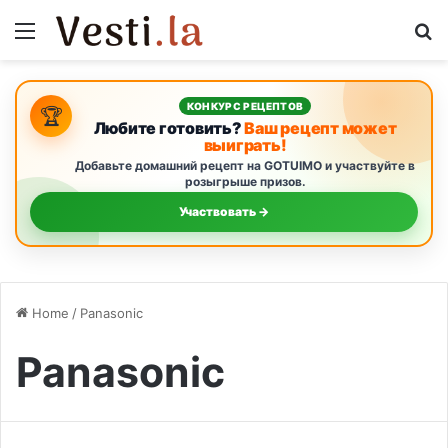
Menu
S
КОНКУРС РЕЦЕПТОВ
🏆
Любите готовить?
Ваш рецепт может
выиграть!
Добавьте домашний рецепт на GOTUIMO и участвуйте в
розыгрыше призов.
Участвовать →
Home
/
Panasonic
Panasonic