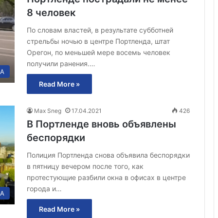
8 человек
По словам властей, в результате субботней
стрельбы ночью в центре Портленда, штат
Орегон, по меньшей мере восемь человек
получили ранения.…
А
Read More »
Max Sneg
17.04.2021
426
В Портленде вновь объявлены
беспорядки
Полиция Портленда снова объявила беспорядки
в пятницу вечером после того, как
протестующие разбили окна в офисах в центре
города и…
А
Read More »