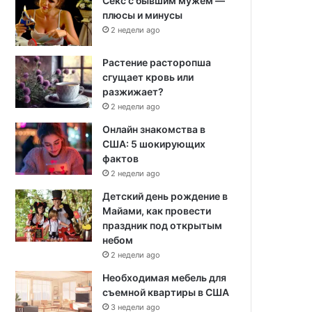
Секс с бывшим мужем —
плюсы и минусы
2 недели ago
Растение расторопша
сгущает кровь или
разжижает?
2 недели ago
Онлайн знакомства в
США: 5 шокирующих
фактов
2 недели ago
Детский день рождение в
Майами, как провести
праздник под открытым
небом
2 недели ago
Необходимая мебель для
съемной квартиры в США
3 недели ago