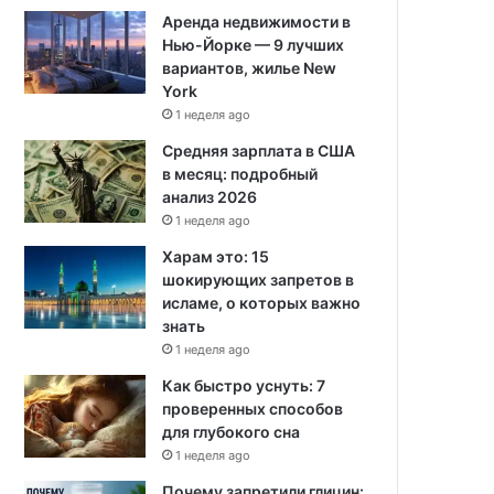
Аренда недвижимости в
Нью-Йорке — 9 лучших
вариантов, жилье New
York
1 неделя ago
Средняя зарплата в США
в месяц: подробный
анализ 2026
1 неделя ago
Харам это: 15
шокирующих запретов в
исламе, о которых важно
знать
1 неделя ago
Как быстро уснуть: 7
проверенных способов
для глубокого сна
1 неделя ago
Почему запретили глицин: