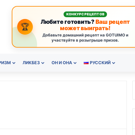
КОНКУРС РЕЦЕПТОВ
Любите готовить?
Ваш рецепт
🏆
может выиграть!
Добавьте домашний рецепт на GOTUIMO и
участвуйте в розыгрыше призов.
РИЗМ
ЛИКБЕЗ
ОН И ОНА
РУССКИЙ