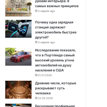
Дизайн интерьера: 8
самых важных принципов
3 недели ago
Почему одна зарядная
станция заряжает
электромобиль быстрее
другой?
4 недели ago
Исследование показало,
что в Портленде самый
высокий уровень угона
автомобилей на душу
населения в США
01.07.2026
Древние числа, которые
раскрывают суть
человека
22.05.2026
Бесшовная профильная