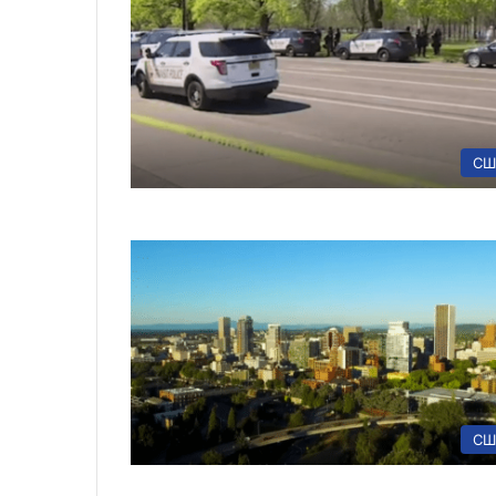
СШ
СШ