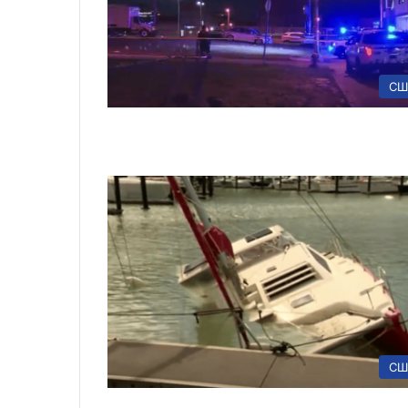
СШ
СШ