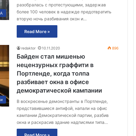
разобралась с протестующими, задержав
более 100 человек в надежде предотвратить
А
вторую ночь разбивания окон и…
Read More »
redaktor
10.11.2020
896
Байден стал мишенью
нецензурных граффити в
Портленде, когда толпа
разбивает окна в офисе
демократической кампании
ти
В воскресенье демонстранты в Портленде,
представившиеся антифой, напали на офис
кампании Демократической партии, разбив
окна и раскрасив здание надписями типа…
Read More »