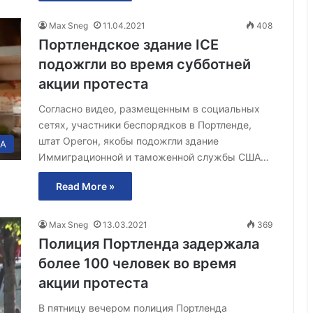
Max Sneg
11.04.2021
408
Портлендское здание ICE
подожгли во время субботней
акции протеста
Согласно видео, размещенным в социальных
сетях, участники беспорядков в Портленде,
штат Орегон, якобы подожгли здание
А
Иммиграционной и таможенной службы США…
Read More »
Max Sneg
13.03.2021
369
Полиция Портленда задержала
более 100 человек во время
акции протеста
В пятницу вечером полиция Портленда