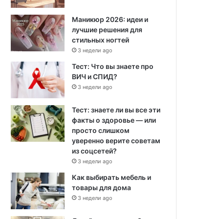
Маникюр 2026: идеи и
лучшие решения для
стильных ногтей
3 недели ago
Тест: Что вы знаете про
ВИЧ и СПИД?
3 недели ago
Тест: знаете ли вы все эти
факты о здоровье — или
просто слишком
уверенно верите советам
из соцсетей?
3 недели ago
Как выбирать мебель и
товары для дома
3 недели ago