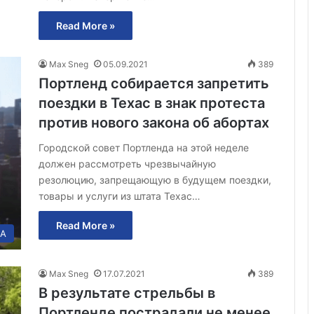
Read More »
Max Sneg
05.09.2021
389
Портленд собирается запретить
поездки в Техас в знак протеста
против нового закона об абортах
Городской совет Портленда на этой неделе
должен рассмотреть чрезвычайную
резолюцию, запрещающую в будущем поездки,
товары и услуги из штата Техас…
Read More »
А
Max Sneg
17.07.2021
389
В результате стрельбы в
Портленде пострадали не менее