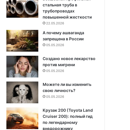
стальная труба в
трубопроводах
повышенной жесткости
22.05.2026
А почему ашваганда
запрещена в России
05.05.2026
Создано новое лекарство
против мигрени
05.05.2026
Можете ли вы изменить
свою личность?
05.05.2026
Крузак 200 (Toyota Land
Cruiser 200): полный гид
по легендарному
внедорожнику