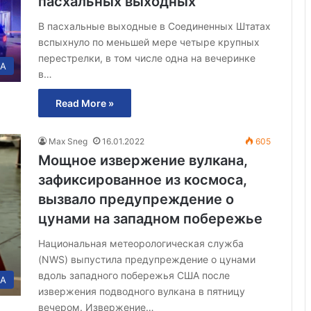
пасхальных выходных
В пасхальные выходные в Соединенных Штатах
вспыхнуло по меньшей мере четыре крупных
перестрелки, в том числе одна на вечеринке
А
в…
Read More »
Max Sneg
16.01.2022
605
Мощное извержение вулкана,
зафиксированное из космоса,
вызвало предупреждение о
цунами на западном побережье
Национальная метеорологическая служба
(NWS) выпустила предупреждение о цунами
вдоль западного побережья США после
А
извержения подводного вулкана в пятницу
вечером. Извержение…