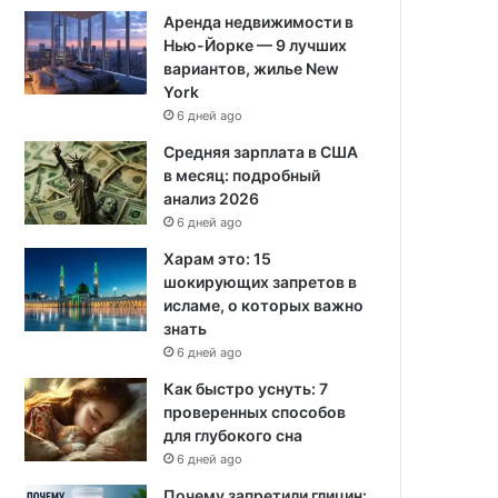
Аренда недвижимости в
Нью-Йорке — 9 лучших
вариантов, жилье New
York
6 дней ago
Средняя зарплата в США
в месяц: подробный
анализ 2026
6 дней ago
Харам это: 15
шокирующих запретов в
исламе, о которых важно
знать
6 дней ago
Как быстро уснуть: 7
проверенных способов
для глубокого сна
6 дней ago
Почему запретили глицин: