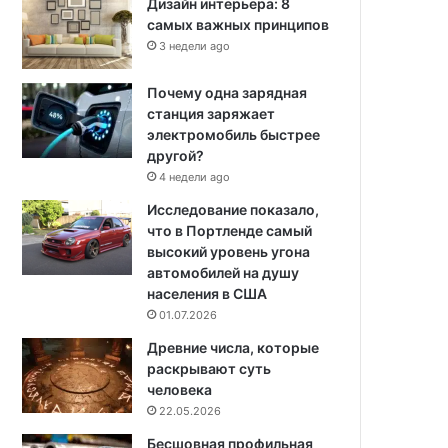
Дизайн интерьера: 8
самых важных принципов
3 недели ago
Почему одна зарядная
станция заряжает
электромобиль быстрее
другой?
4 недели ago
Исследование показало,
что в Портленде самый
высокий уровень угона
автомобилей на душу
населения в США
01.07.2026
Древние числа, которые
раскрывают суть
человека
22.05.2026
Бесшовная профильная