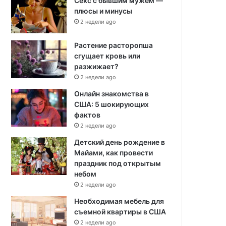
Секс с бывшим мужем —
плюсы и минусы
2 недели ago
Растение расторопша
сгущает кровь или
разжижает?
2 недели ago
Онлайн знакомства в
США: 5 шокирующих
фактов
2 недели ago
Детский день рождение в
Майами, как провести
праздник под открытым
небом
2 недели ago
Необходимая мебель для
съемной квартиры в США
2 недели ago