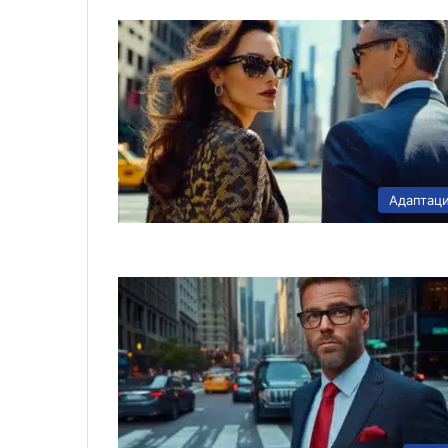
Адаптац