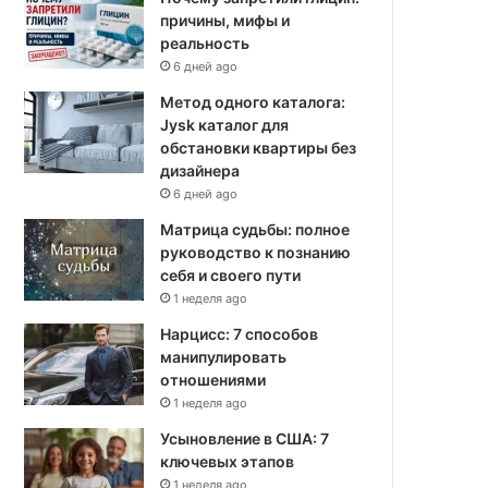
причины, мифы и
реальность
6 дней ago
Метод одного каталога:
Jysk каталог для
обстановки квартиры без
дизайнера
6 дней ago
Матрица судьбы: полное
руководство к познанию
себя и своего пути
1 неделя ago
Нарцисс: 7 способов
манипулировать
отношениями
1 неделя ago
Усыновление в США: 7
ключевых этапов
1 неделя ago