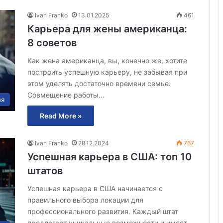
Ivan Franko
13.01.2025
461
Карьера для жены американца:
8 советов
Как жена американца, вы, конечно же, хотите
построить успешную карьеру, не забывая при
этом уделять достаточно времени семье.
Совмещение работы…
ия
Read More »
Ivan Franko
28.12.2024
767
Успешная карьера в США: топ 10
штатов
Успешная карьера в США начинается с
правильного выбора локации для
профессионального развития. Каждый штат
предлагает уникальные возможности и имеет