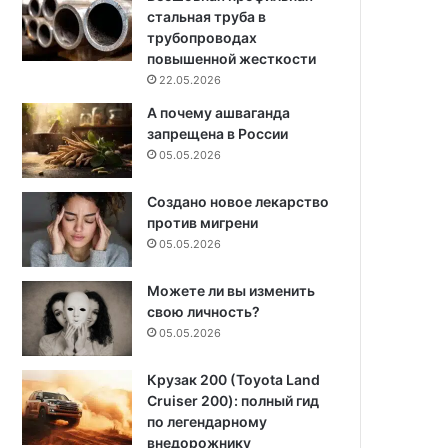
стальная труба в
трубопроводах
повышенной жесткости
22.05.2026
А почему ашваганда
запрещена в России
05.05.2026
Создано новое лекарство
против мигрени
05.05.2026
Можете ли вы изменить
свою личность?
05.05.2026
Крузак 200 (Toyota Land
Cruiser 200): полный гид
по легендарному
внедорожнику