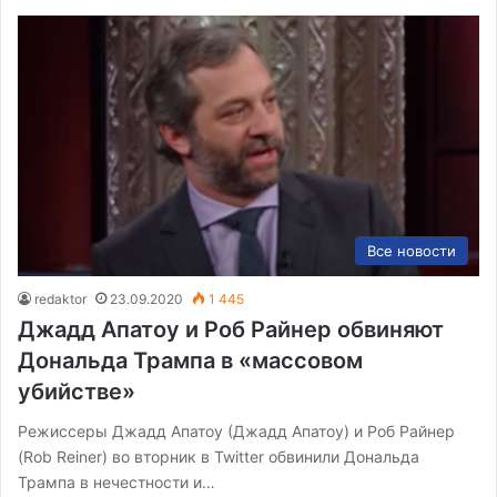
Все новости
redaktor
23.09.2020
1 445
Джадд Апатоу и Роб Райнер обвиняют
Дональда Трампа в «массовом
убийстве»
Режиссеры Джадд Апатоу (Джадд Апатоу) и Роб Райнер
(Rob Reiner) во вторник в Twitter обвинили Дональда
Трампа в нечестности и…