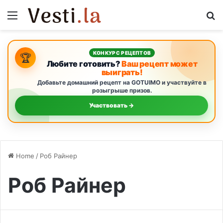
Menu
S
КОНКУРС РЕЦЕПТОВ
🏆
Любите готовить?
Ваш рецепт может
выиграть!
Добавьте домашний рецепт на GOTUIMO и участвуйте в
розыгрыше призов.
Участвовать →
Home
/
Роб Райнер
Роб Райнер