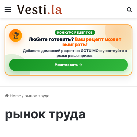
Menu
S
КОНКУРС РЕЦЕПТОВ
🏆
Любите готовить?
Ваш рецепт может
выиграть!
Добавьте домашний рецепт на GOTUIMO и участвуйте в
розыгрыше призов.
Участвовать →
Home
/
рынок труда
рынок труда