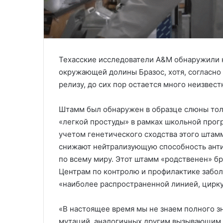
Техасские исследователи A&M обнаружили 
окружающей долины Бразос, хотя, согласно
релизу, до сих пор остается много неизвест
Штамм был обнаружен в образце слюны толь
«легкой простуды» в рамках школьной прогр
учетом генетического сходства этого штамм
снижают нейтрализующую способность анти
по всему миру. Этот штамм «родственен» бри
Центрам по контролю и профилактике забол
«наиболее распространенной линией, цирк
«В настоящее время мы не знаем полного з
мутаций, аналогичных другим вызывающим