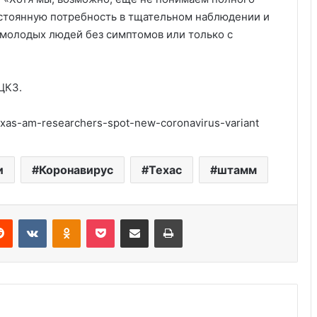
остоянную потребность в тщательном наблюдении и
 молодых людей без симптомов или только с
ЦКЗ.
Америка имеет огромный избыток
exas-am-researchers-spot-new-coronavirus-variant
сыра
и
Коронавирус
Техас
штамм
Удивительные факты о Флориде
Reddit
VKontakte
Odnoklassniki
Pocket
Share via Email
Print
Глицин для детей: правильная
дозировка и применение
Губернатор Техаса требует
компенсацию от Конгресса США за