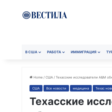
В США
РАБОТА
ИММИГРАЦИЯ
ТУ
Home
/
США
/
Техасские исследователи A&M о
США
Все новости
медицина
Техас нов
Техасские исс