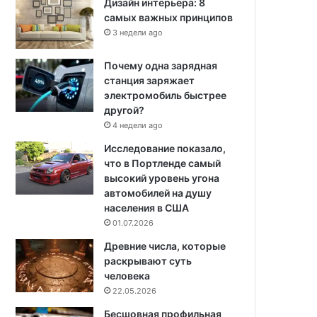
Дизайн интерьера: 8
самых важных принципов
3 недели ago
Почему одна зарядная
станция заряжает
электромобиль быстрее
другой?
4 недели ago
Исследование показало,
что в Портленде самый
высокий уровень угона
автомобилей на душу
населения в США
01.07.2026
Древние числа, которые
раскрывают суть
человека
22.05.2026
Бесшовная профильная