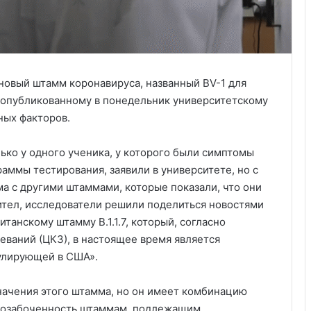
новый штамм коронавируса, названный BV-1 для
 опубликованному в понедельник университетскому
ных факторов.
ко у одного ученика, у которого были симптомы
аммы тестирования, заявили в университете, но с
а с другими штаммами, которые показали, что они
тел, исследователи решили поделиться новостями
танскому штамму B.1.1.7, который, согласно
еваний (ЦКЗ), в настоящее время является
улирующей в США».
начения этого штамма, но он имеет комбинацию
 озабоченность штаммам, подлежащим