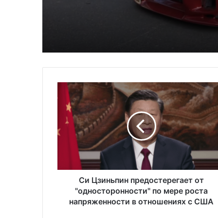
автомобилей на душ
Глицин — это фейк и
населения в США
реальное средство
С
и
Ц
з
и
н
ь
п
и
н
Си Цзиньпин предостерегает от
п
"односторонности" по мере роста
р
напряженности в отношениях с США
е