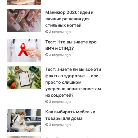
Маникюр 2026: идеи и
лучшие решения для
стильных ногтей
3 недели ago
Тест: Что вы знаете про
ВИЧ и СПИД?
3 недели ago
Тест: знаете ли вы все эти
факты о здоровье — или
просто слишком
уверенно верите советам
из соцсетей?
3 недели ago
Как выбирать мебель и
товары для дома
3 недели ago