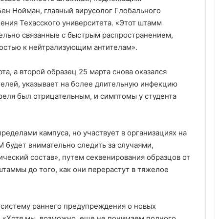
ен Нойман, главный вирусолог Глобального
ения Техасского университета. «Этот штамм
дельно связанные с быстрым распространением,
остью к нейтрализующим антителам».
а, а второй образец 25 марта снова оказался
елей, указывает на более длительную инфекцию
реля был отрицательным, и симптомы у студента
пределами кампуса, но участвует в организациях на
M будет внимательно следить за случаями,
ический состав», путем секвенирования образцов от
таммы до того, как они перерастут в тяжелое
 систему раннего предупреждения о новых
. «Хотя мы, возможно, еще не понимаем полного