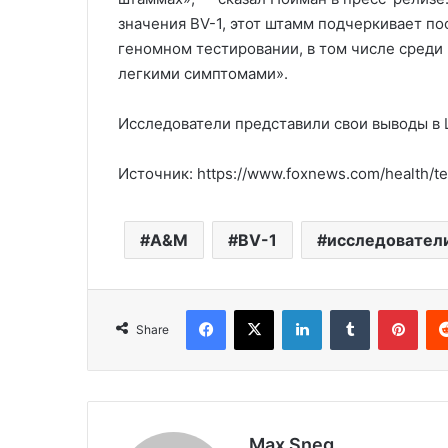
значения BV-1, этот штамм подчеркивает п
геномном тестировании, в том числе среди
легкими симптомами».
Исследователи представили свои выводы в 
Источник: https://www.foxnews.com/health/t
A&M
BV-1
исследовател
Facebook
X
LinkedIn
Tumblr
Pinterest
Share
Max Sneg