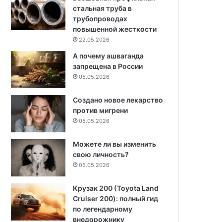
стальная труба в
трубопроводах
повышенной жесткости
22.05.2026
А почему ашваганда
запрещена в России
05.05.2026
Создано новое лекарство
против мигрени
05.05.2026
Можете ли вы изменить
свою личность?
05.05.2026
Крузак 200 (Toyota Land
Cruiser 200): полный гид
по легендарному
внедорожнику