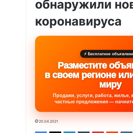
обнаружили но
коронавируса
⚡ Бесплатное объявлен
Разместите объя
в своем регионе ил
миру
Продажи, услуги, работа, жилье, 
частные предложения — начните
20.04.2021
Facebook
X
LinkedIn
Tumblr
Pinterest
Reddit
VK