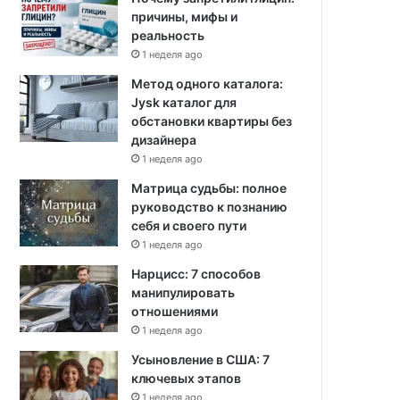
причины, мифы и
реальность
1 неделя ago
Метод одного каталога:
Jysk каталог для
обстановки квартиры без
дизайнера
1 неделя ago
Матрица судьбы: полное
руководство к познанию
себя и своего пути
1 неделя ago
Нарцисс: 7 способов
манипулировать
отношениями
1 неделя ago
Усыновление в США: 7
ключевых этапов
1 неделя ago