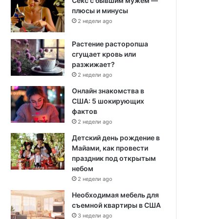
Секс с бывшим мужем —
плюсы и минусы
2 недели ago
Растение расторопша
сгущает кровь или
разжижает?
2 недели ago
Онлайн знакомства в
США: 5 шокирующих
фактов
2 недели ago
Детский день рождение в
Майами, как провести
праздник под открытым
небом
2 недели ago
Необходимая мебель для
съемной квартиры в США
3 недели ago