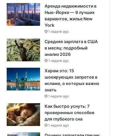
Аренда недвижимости в
Нью-Йорке — 9 лучших
вариантов, жилье New
York
1 неделя ago
Средняя зарплата в США
в месяц: подробный
анализ 2026
1 неделя ago
Харам это: 15
шокирующих запретов в
исламе, о которых важно
знать
1 неделя ago
Как быстро уснуть: 7
проверенных способов
для глубокого сна
1 неделя ago
Почему запретили глицин: