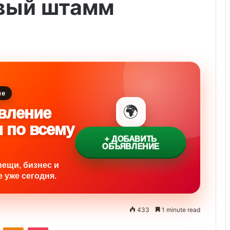
вый штамм
ие
🌍
вление
и по всему
+ ДОБАВИТЬ
ОБЪЯВЛЕНИЕ
вещи, бизнес и
 уже сегодня.
433
1 minute read
ontakte
Odnoklassniki
Pocket