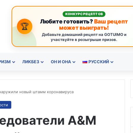
КОНКУРС РЕЦЕПТОВ
Любите готовить?
Ваш рецепт
🏆
может выиграть!
Добавьте домашний рецепт на GOTUIMO и
участвуйте в розыгрыше призов.
РИЗМ
ЛИКБЕЗ
ОН И ОНА
РУССКИЙ
бнаружили новый штамм коронавируса
ости
ледователи A&M