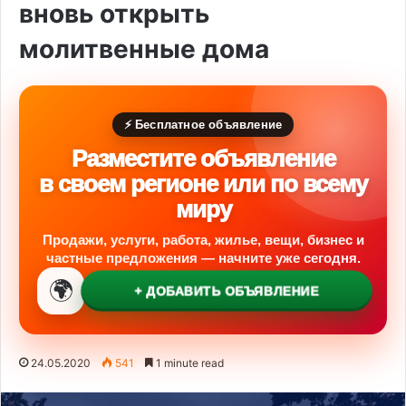
вновь открыть
молитвенные дома
⚡ Бесплатное объявление
Разместите объявление
в своем регионе или по всему
миру
Продажи, услуги, работа, жилье, вещи, бизнес и
частные предложения — начните уже сегодня.
🌍
+ ДОБАВИТЬ ОБЪЯВЛЕНИЕ
24.05.2020
541
1 minute read