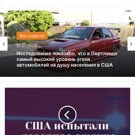
США
Все новости
13.06.2025
01.07.2026
Америка имеет огромный избыток сыра
Исследование показало, что в Портленде
США
самый высокий уровень угона
успешно
автомобилей на душу населения в США
испытали
лазерное
оружие,
способное
уничтожать
самолеты