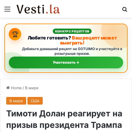
Menu
Se
КОНКУРС РЕЦЕПТОВ
🏆
Любите готовить?
Ваш рецепт может
выиграть!
Добавьте домашний рецепт на GOTUIMO и участвуйте в
розыгрыше призов.
Участвовать →
Home
/
В мире
В мире
США
Тимоти Долан реагирует на
призыв президента Трампа