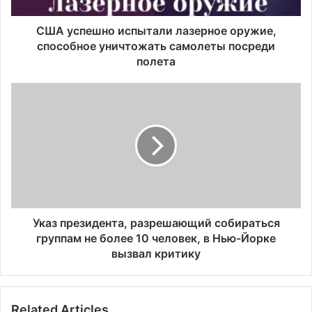
посреди
полета
США успешно испытали лазерное оружие,
способное уничтожать самолеты посреди
полета
Указ
президента,
разрешающий
собираться
группам
не
более
10
человек,
в
Указ президента, разрешающий собираться
Нью-
группам не более 10 человек, в Нью-Йорке
Йорке
вызвал критику
вызвал
критику
Related Articles