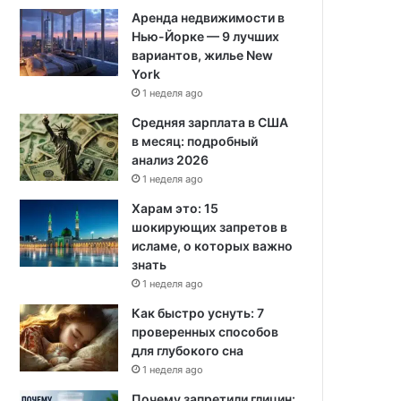
Аренда недвижимости в
Нью-Йорке — 9 лучших
вариантов, жилье New
York
1 неделя ago
Средняя зарплата в США
в месяц: подробный
анализ 2026
1 неделя ago
Харам это: 15
шокирующих запретов в
исламе, о которых важно
знать
1 неделя ago
Как быстро уснуть: 7
проверенных способов
для глубокого сна
1 неделя ago
Почему запретили глицин: