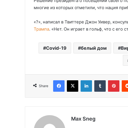
Решение президента о посещении своего пол
многие из которых отметили, что нация при
«?», написал в Твиттере Джон Уивер, консул
Трампа
. «Нет. Он играет в гольф, что с его
Covid-19
белый дом
Ви
Facebook
X
LinkedIn
Tumblr
Pint
Share
Max Sneg