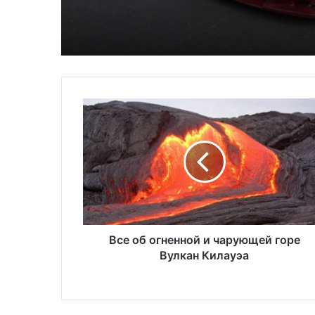
избыток сыра
населения в США
Все
об
огненной
и
чарующей
горе
Вулкан
Килауэа
Все об огненной и чарующей горе
Вулкан Килауэа