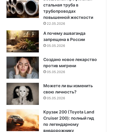
стальная труба в
трубопроводах
повышенной жесткости
22.05.2026
А почему ашваганда
запрещена в России
05.05.2026
Создано новое лекарство
против мигрени
05.05.2026
Можете ли вы изменить
свою личность?
05.05.2026
Крузак 200 (Toyota Land
Cruiser 200): полный гид
по легендарному
внедорожнику