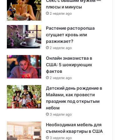
Секс с бывшим мужем —
плюсы и минусы
2 недели ago
Растение расторопша
сгущает кровь или
разжижает?
2 недели ago
Онлайн знакомства в
США: 5 шокирующих
фактов
2 недели ago
Детский день рождение в
Майами, как провести
праздник под открытым
небом
3 недели ago
Необходимая мебель для
съемной квартиры в США
3 недели ago