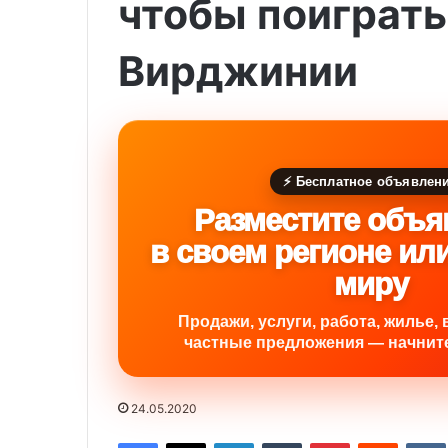
чтобы поиграть
Вирджинии
⚡ Бесплатное объявлен
Разместите объя
в своем регионе ил
миру
Продажи, услуги, работа, жилье, 
частные предложения — начните
24.05.2020
Facebook
X
LinkedIn
Tumblr
Pinterest
Reddit