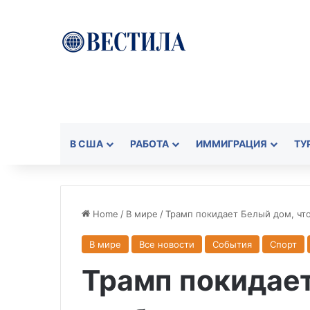
В США
РАБОТА
ИММИГРАЦИЯ
ТУ
Home
/
В мире
/
Трамп покидает Белый дом, чт
В мире
Все новости
События
Спорт
Трамп покидает