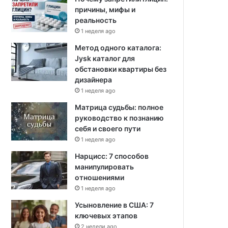
причины, мифы и
реальность
1 неделя ago
Метод одного каталога:
Jysk каталог для
обстановки квартиры без
дизайнера
1 неделя ago
Матрица судьбы: полное
руководство к познанию
себя и своего пути
1 неделя ago
Нарцисс: 7 способов
манипулировать
отношениями
1 неделя ago
Усыновление в США: 7
ключевых этапов
2 недели ago