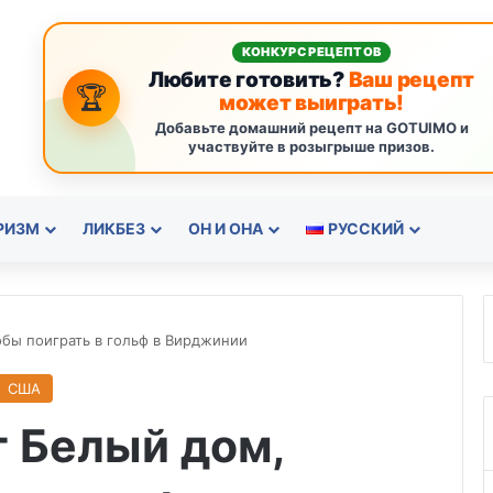
КОНКУРС РЕЦЕПТОВ
Любите готовить?
Ваш рецепт
🏆
может выиграть!
Добавьте домашний рецепт на GOTUIMO и
участвуйте в розыгрыше призов.
РИЗМ
ЛИКБЕЗ
ОН И ОНА
РУССКИЙ
обы поиграть в гольф в Вирджинии
США
 Белый дом,