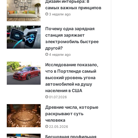
Дизайн интерьера: 8
самых важных принципов
3 недели ago
Почему одна зарядная
станция заряжает
электромобиль быстрее
другой?
4 недели ago
Исследование показало,
что в Портленде самый
высокий уровень угона
автомобилей на душу
населения в США
01.07.2026
Древние числа, которые
раскрывают суть
человека
22.05.2026
Бесшовная профильная