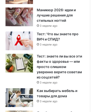
Маникюр 2026: идеи и
лучшие решения для
стильных ногтей
3 недели ago
Тест: Что вы знаете про
ВИЧ и СПИД?
3 недели ago
Тест: знаете ли вы все эти
факты о здоровье — или
просто слишком
уверенно верите советам
из соцсетей?
3 недели ago
Как выбирать мебель и
товары для дома
3 недели ago