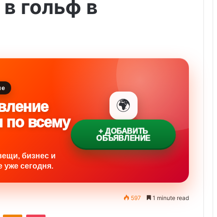
 в гольф в
ие
🌍
вление
и по всему
+ ДОБАВИТЬ
ОБЪЯВЛЕНИЕ
вещи, бизнес и
 уже сегодня.
597
1 minute read
VKontakte
Odnoklassniki
Pocket