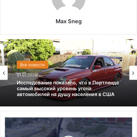
Max Sneg
Визы
Все новости
09.07.2025
01.07.2026
Виза невесты США (К-1), виза жениха.
Полная информация и советы
иммиграционного адвоката
Исследование показало, что в Портленде
Тысячи
самый высокий уровень угона
людей
автомобилей на душу населения в США
пересекают