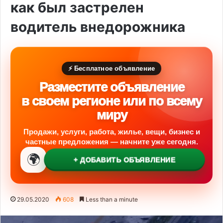
как был застрелен
водитель внедорожника
⚡ Бесплатное объявление
Разместите объявление
в своем регионе или по всему
миру
Продажи, услуги, работа, жилье, вещи, бизнес и
частные предложения — начните уже сегодня.
🌍
+ ДОБАВИТЬ ОБЪЯВЛЕНИЕ
29.05.2020
608
Less than a minute