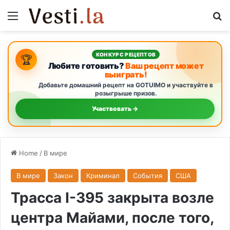
Menu
Se
КОНКУРС РЕЦЕПТОВ
🏆
Любите готовить?
Ваш рецепт может
выиграть!
Добавьте домашний рецепт на GOTUIMO и участвуйте в
розыгрыше призов.
Участвовать →
Home
/
В мире
В мире
Закон
Криминал
События
США
Трасса I-395 закрыта возле
центра Майами, после того,