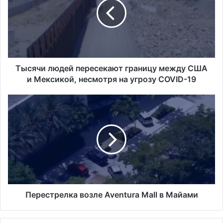
границу
между
США
и
Мексикой,
несмотря
на
Тысячи людей пересекают границу между США
угрозу
и Мексикой, несмотря на угрозу COVID-19
COVID-
19
Перестрелка
возле
Aventura
Mall
в
Майами
Перестрелка возле Aventura Mall в Майами