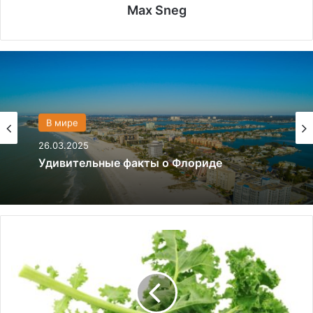
Max Sneg
Политика
В мире
28.03.2024
26.03.2025
Что если, Трамп снова станет
президентом США?
С
Удивительные факты о Флориде
у
п
и
з
к