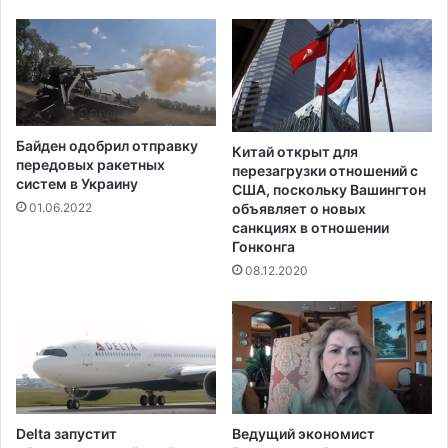
н
а
п
и
т
к
и
Байден одобрил отправку
?
Китай открыт для
передовых ракетных
перезагрузки отношений с
систем в Украину
США, поскольку Вашингтон
объявляет о новых
01.06.2022
санкциях в отношении
Гонконга
08.12.2020
Delta запустит
Ведущий экономист