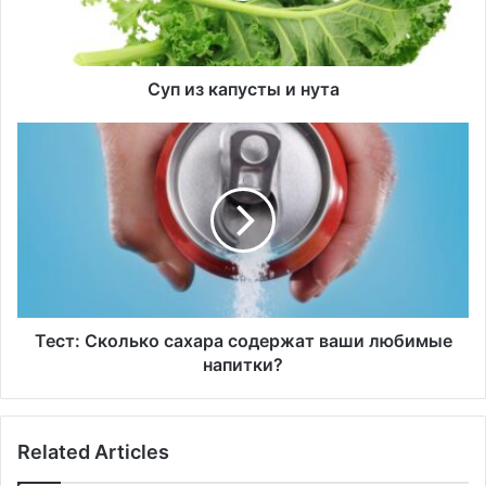
а
п
у
с
Суп из капусты и нута
т
ы
Т
и
е
н
с
у
т
т
:
а
С
к
о
л
ь
Тест: Сколько сахара содержат ваши любимые
к
напитки?
о
с
а
Related Articles
х
а