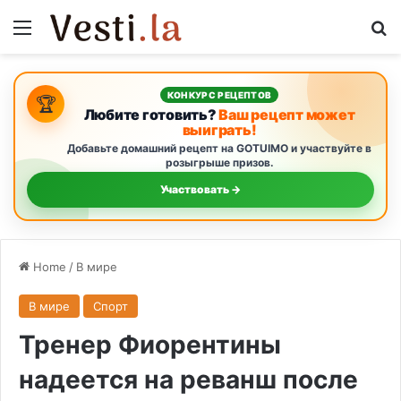
Menu
S
КОНКУРС РЕЦЕПТОВ
🏆
Любите готовить?
Ваш рецепт может
выиграть!
Добавьте домашний рецепт на GOTUIMO и участвуйте в
розыгрыше призов.
Участвовать →
Home
/
В мире
В мире
Спорт
Тренер Фиорентины
надеется на реванш после