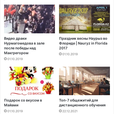
р
а
с
о
д
е
р
Видео драки
Праздник весны Наурыз во
ж
Нурмагомедова в зале
Флориде | Nauryz in Florida
а
после победы над
2017
т
Макгрегором‍
01.10.2019
в
01.10.2019
а
ш
и
л
ю
б
и
м
Подарок со вкусом в
Топ-7 общежитий для
ы
Майами
дистанционного обучения
е
01.10.2019
22.12.2021