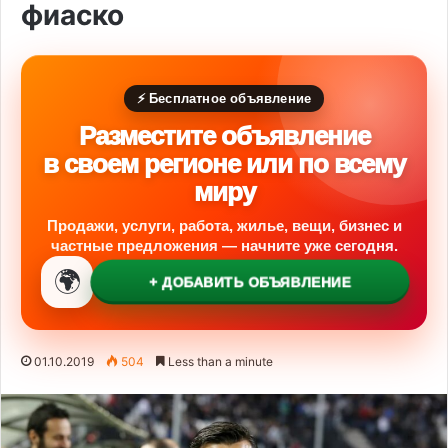
фиаско
⚡ Бесплатное объявление
Разместите объявление
в своем регионе или по всему
миру
Продажи, услуги, работа, жилье, вещи, бизнес и
частные предложения — начните уже сегодня.
🌍
+ ДОБАВИТЬ ОБЪЯВЛЕНИЕ
01.10.2019
504
Less than a minute