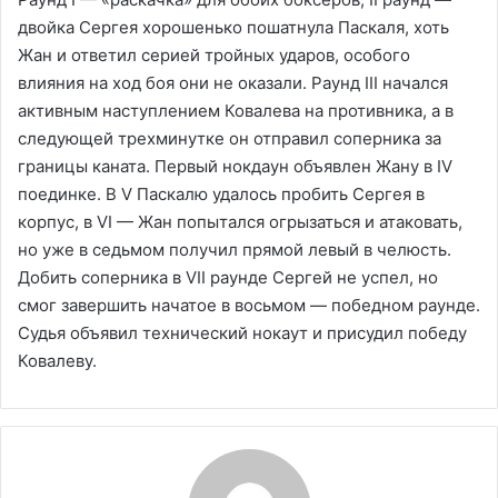
двойка Сергея хорошенько пошатнула Паскаля, хоть
Жан и ответил серией тройных ударов, особого
влияния на ход боя они не оказали. Раунд III начался
активным наступлением Ковалева на противника, а в
следующей трехминутке он отправил соперника за
границы каната. Первый нокдаун объявлен Жану в IV
поединке. В V Паскалю удалось пробить Сергея в
корпус, в VI — Жан попытался огрызаться и атаковать,
но уже в седьмом получил прямой левый в челюсть.
Добить соперника в VII раунде Сергей не успел, но
смог завершить начатое в восьмом — победном раунде.
Судья объявил технический нокаут и присудил победу
Ковалеву.