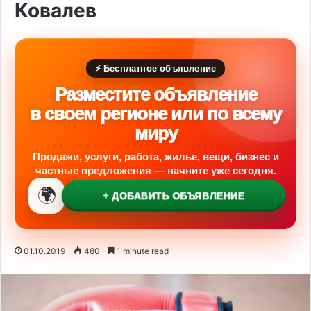
Ковалев
⚡ Бесплатное объявление
Разместите объявление
в своем регионе или по всему
миру
Продажи, услуги, работа, жилье, вещи, бизнес и
частные предложения — начните уже сегодня.
🌍
+ ДОБАВИТЬ ОБЪЯВЛЕНИЕ
01.10.2019
480
1 minute read