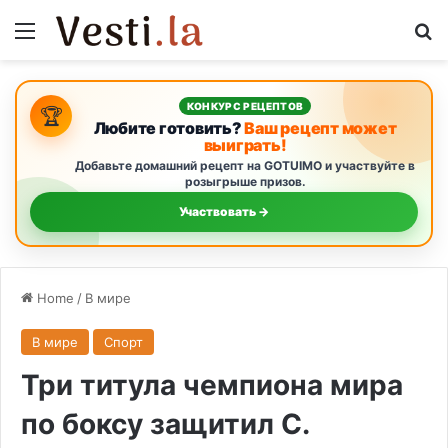
Menu
S
КОНКУРС РЕЦЕПТОВ
🏆
Любите готовить?
Ваш рецепт может
выиграть!
Добавьте домашний рецепт на GOTUIMO и участвуйте в
розыгрыше призов.
Участвовать →
Home
/
В мире
В мире
Спорт
Три титула чемпиона мира
по боксу защитил С.