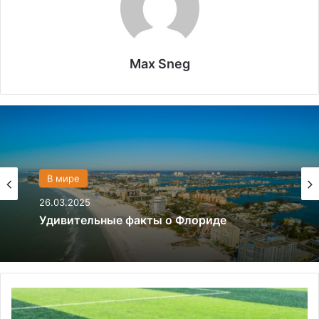
Max Sneg
Политика
28.03.2024
В мире
Что если, Трамп снова станет
26.03.2025
президентом США?
М
а
Удивительные факты о Флориде