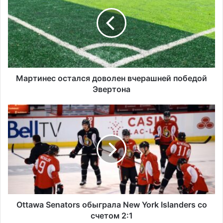
р
т
и
н
е
с
о
с
Мартинес остался доволен вчерашней победой
т
Эвертона
а
л
O
с
t
я
t
д
a
о
w
в
a
о
S
л
e
е
n
н
a
Ottawa Senators обыграла New York Islanders со
в
t
счетом 2:1