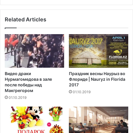
ч
o
е
r
р
s
Related Articles
а
о
ш
б
н
ы
е
г
й
р
п
а
о
л
б
а
е
N
Видео драки
Праздник весны Наурыз во
д
e
Нурмагомедова в зале
Флориде | Nauryz in Florida
о
w
после победы над
2017
й
Y
Макгрегором‍
01.10.2019
Э
o
01.10.2019
в
r
е
k
р
I
т
s
о
l
н
a