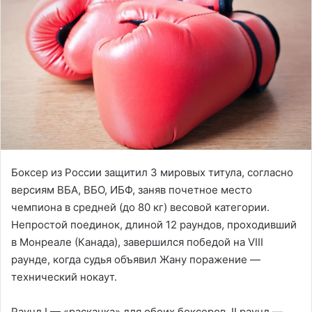
Боксер из России защитил 3 мировых титула, согласно
версиям ВБА, ВБО, ИБФ, заняв почетное место
чемпиона в средней (до 80 кг) весовой категории.
Непростой поединок, длиной 12 раундов, проходивший
в Монреале (Канада), завершился победой на VIII
раунде, когда судья объявил Жану поражение —
технический нокаут.
Раунд I — «раскачка» для обоих боксеров, II раунд —