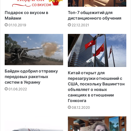
а
n
d
Подарок со вкусом в
Топ-7 общежитий для
e
Майами
дистанционного обучения
r
01.10.2019
22.12.2021
s
с
о
с
ч
е
т
Байден одобрил отправку
о
Китай открыт для
передовых ракетных
перезагрузки отношений с
м
систем в Украину
США, поскольку Вашингтон
2
объявляет о новых
01.06.2022
:
санкциях в отношении
1
Гонконга
08.12.2020