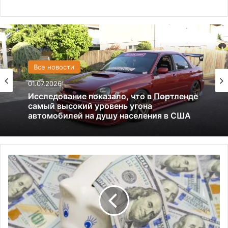
Все новости
США
01.07.2026
13.06.2025
Америка имеет огромный избыток сыра
Исследование показало, что в Портленде
самый высокий уровень угона
Э
автомобилей на душу населения в США
к
с
п
е
р
т