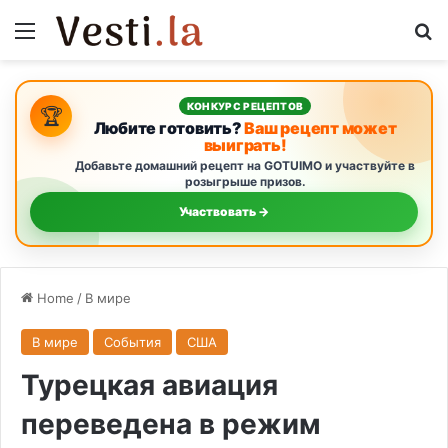
Menu
S
КОНКУРС РЕЦЕПТОВ
🏆
Любите готовить?
Ваш рецепт может
выиграть!
Добавьте домашний рецепт на GOTUIMO и участвуйте в
розыгрыше призов.
Участвовать →
Home
/
В мире
В мире
События
США
Турецкая авиация
переведена в режим