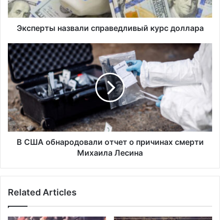
ы
н
а
Эксперты назвали справедливый курс доллара
з
в
В
а
С
л
Ш
и
А
с
о
п
б
р
н
а
а
в
р
е
о
В США обнародовали отчет о причинах смерти
д
д
Михаила Лесина
л
о
и
в
в
а
Related Articles
ы
л
й
и
к
о