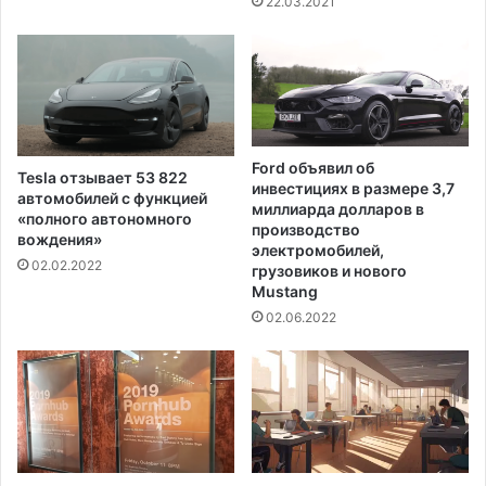
22.03.2021
а
и
л
а
Л
е
с
Ford объявил об
Tesla отзывает 53 822
и
инвестициях в размере 3,7
автомобилей с функцией
н
миллиарда долларов в
«полного автономного
а
производство
вождения»
электромобилей,
02.02.2022
грузовиков и нового
Mustang
02.06.2022