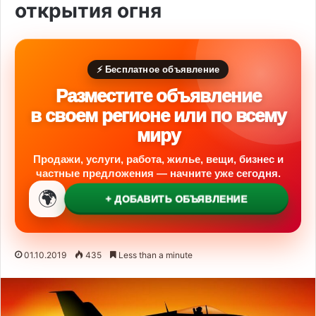
открытия огня
⚡ Бесплатное объявление
Разместите объявление
в своем регионе или по всему
миру
Продажи, услуги, работа, жилье, вещи, бизнес и
частные предложения — начните уже сегодня.
🌍
+ ДОБАВИТЬ ОБЪЯВЛЕНИЕ
01.10.2019
435
Less than a minute