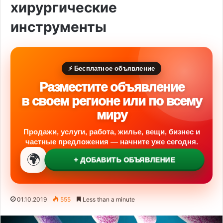
хирургические
инструменты
⚡ Бесплатное объявление
Разместите объявление
в своем регионе или по всему
миру
Продажи, услуги, работа, жилье, вещи, бизнес и
частные предложения — начните уже сегодня.
🌍
+ ДОБАВИТЬ ОБЪЯВЛЕНИЕ
01.10.2019
555
Less than a minute