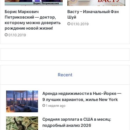
о
з
Борис Маркович
Васту – Изначальный Фэн
г
Петриковский — доктор,
Шуй
а
которому можно доверить
01.10.2019
рождение новой жизни!
01.10.2019
Recent
Аренда недвижимости в Нью-Йорке —
9 лучших вариантов, жилье New York
1 неделя ago
Средняя зарплата в США в месяц:
подробный анализ 2026