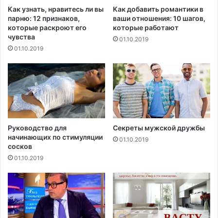
П
т
Как узнать, нравитесь ли вы
Как добавить романтики в
В
е
парню: 12 признаков,
ваши отношения: 10 шагов,
П
з
которые раскроют его
которые работают
н
а
чувства
01.10.2019
а
в
01.10.2019
о
и
р
с
г
и
а
т
н
о
и
т
з
с
м
п
Руководство для
Секреты мужской дружбы
начинающих по стимуляции
е
01.10.2019
сосков
ц
и
01.10.2019
ф
и
к
и
м