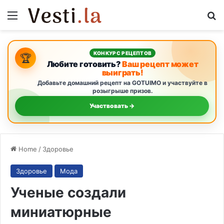
Menu
S
КОНКУРС РЕЦЕПТОВ
🏆
Любите готовить?
Ваш рецепт может
выиграть!
Добавьте домашний рецепт на GOTUIMO и участвуйте в
розыгрыше призов.
Участвовать →
Home
/
Здоровье
Здоровье
Мода
Ученые создали
миниатюрные