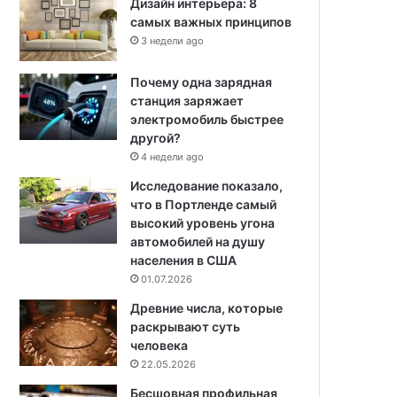
Дизайн интерьера: 8
самых важных принципов
3 недели ago
Почему одна зарядная
станция заряжает
электромобиль быстрее
другой?
4 недели ago
Исследование показало,
что в Портленде самый
высокий уровень угона
автомобилей на душу
населения в США
01.07.2026
Древние числа, которые
раскрывают суть
человека
22.05.2026
Бесшовная профильная