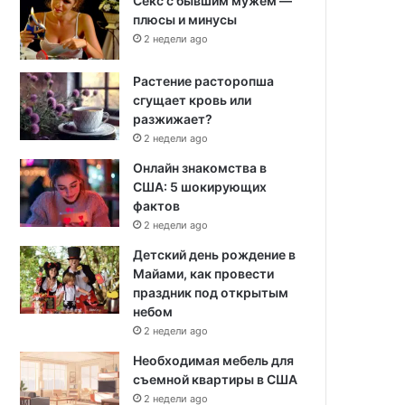
Секс с бывшим мужем —
плюсы и минусы
2 недели ago
Растение расторопша
сгущает кровь или
разжижает?
2 недели ago
Онлайн знакомства в
США: 5 шокирующих
фактов
2 недели ago
Детский день рождение в
Майами, как провести
праздник под открытым
небом
2 недели ago
Необходимая мебель для
съемной квартиры в США
2 недели ago