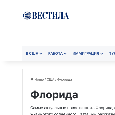
В США
РАБОТА
ИММИГРАЦИЯ
ТУ
Home
/
США
/
Флорида
Флорида
Самые актуальные новости штата Флорида,
жизнь этого солнечного штата. Мы рассказ