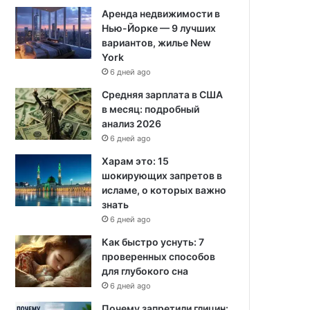
Аренда недвижимости в
Нью-Йорке — 9 лучших
вариантов, жилье New
York
6 дней ago
Средняя зарплата в США
в месяц: подробный
анализ 2026
6 дней ago
Харам это: 15
шокирующих запретов в
исламе, о которых важно
знать
6 дней ago
Как быстро уснуть: 7
проверенных способов
для глубокого сна
6 дней ago
Почему запретили глицин: