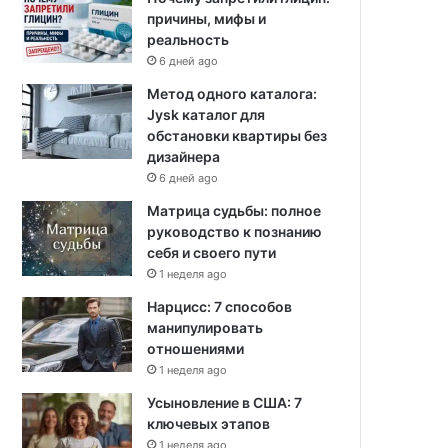
причины, мифы и
реальность
6 дней ago
Метод одного каталога:
Jysk каталог для
обстановки квартиры без
дизайнера
6 дней ago
Матрица судьбы: полное
руководство к познанию
себя и своего пути
1 неделя ago
Нарцисс: 7 способов
манипулировать
отношениями
1 неделя ago
Усыновление в США: 7
ключевых этапов
1 неделя ago