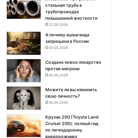
стальная труба в
трубопроводах
повышенной жесткости
22.05.2026
А почему ашваганда
запрещена в России
05.05.2026
Создано новое лекарство
против мигрени
05.05.2026
Можете ли вы изменить
свою личность?
05.05.2026
Крузак 200 (Toyota Land
Cruiser 200): полный гид
по легендарному
внедорожнику