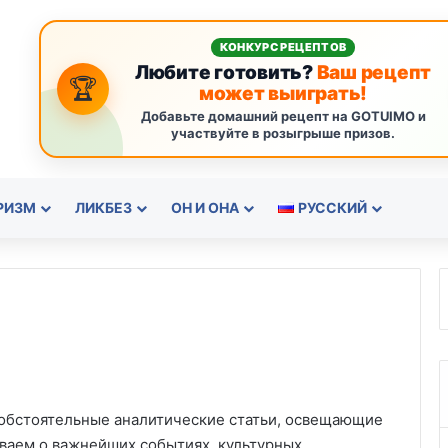
КОНКУРС РЕЦЕПТОВ
Любите готовить?
Ваш рецепт
🏆
может выиграть!
Добавьте домашний рецепт на GOTUIMO и
участвуйте в розыгрыше призов.
РИЗМ
ЛИКБЕЗ
ОН И ОНА
РУССКИЙ
 обстоятельные аналитические статьи, освещающие
ываем о важнейших событиях, культурных