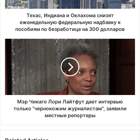
н
д
и
Техас, Индиана и Оклахома снизят
а
еженедельную федеральную надбавку к
н
пособиям по безработице на 300 долларов
а
и
М
О
э
к
р
л
Ч
а
и
х
к
о
а
м
г
а
о
с
Л
Мэр Чикаго Лори Лайтфут дает интервью
н
о
только "чернокожим журналистам", заявили
и
р
местные репортеры
з
и
я
Л
т
а
е