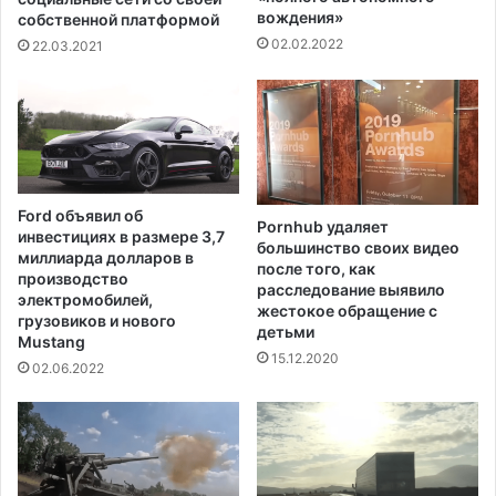
ю
о
вождения»
собственной платформой
н
"
02.02.2022
22.03.2021
а
ч
д
е
б
р
а
н
в
о
к
к
у
о
Ford объявил об
к
Pornhub удаляет
ж
инвестициях в размере 3,7
п
большинство своих видео
и
миллиарда долларов в
после того, как
о
м
производство
расследование выявило
с
ж
электромобилей,
жестокое обращение с
о
у
грузовиков и нового
детьми
б
Mustang
р
15.12.2020
и
н
02.06.2022
я
а
м
л
п
и
о
с
б
т