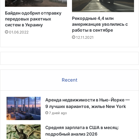
е
а
з
м
Байден одобрил отправку
р
"
Рекордные 4,4 млн
передовых ракетных
а
,
американцев уволились с
систем в Украину
б
з
работы в сентябре
01.06.2022
о
а
12.11.2021
т
я
и
в
ц
и
е
л
н
и
а
м
Recent
3
е
0
с
0
т
д
Аренда недвижимости в Нью-Йорке —
н
о
9 лучших вариантов, жилье New York
ы
л
7 дней ago
е
л
р
а
е
Средняя зарплата в США в месяц:
р
п
подробный анализ 2026
о