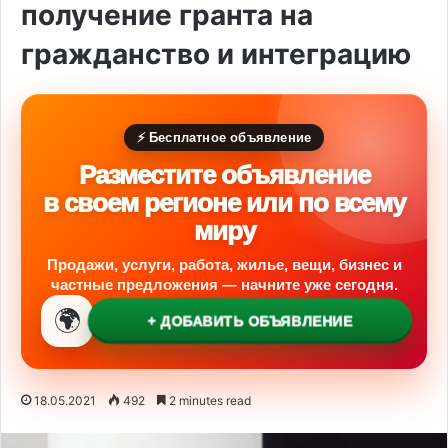
получение гранта на
гражданство и интеграцию
⚡ Бесплатное объявление
Разместите объявление
в своем регионе или по всему
миру
Продажи, услуги, работа, жилье, вещи, бизнес и
частные предложения — начните уже сегодня.
🌍
+ ДОБАВИТЬ ОБЪЯВЛЕНИЕ
18.05.2021
492
2 minutes read