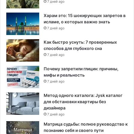
о
7 дней ago
в
р
т
Харам это: 15 шокирующих запретов в
е
исламе, о которых важно знать
р
7 дней ago
ы
Как быстро уснуть: 7 проверенных
способов для глубокого сна
7 дней ago
Почему запретили глицин: причины,
мифы и реальность
7 дней ago
Метод одного каталога: Jysk каталог
для обстановки квартиры без
дизайнера
7 дней ago
Матрица судьбы: полное руководство к
познанию себя и своего пути