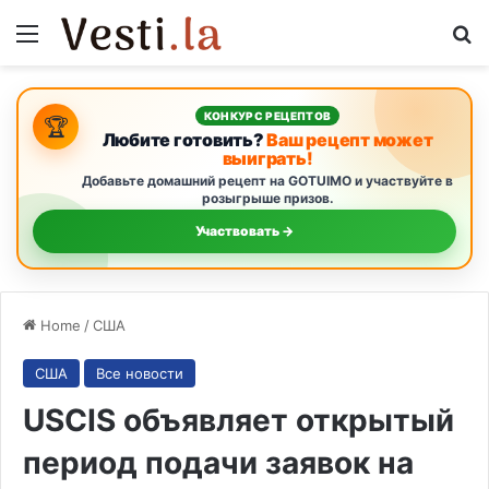
Menu
S
КОНКУРС РЕЦЕПТОВ
🏆
Любите готовить?
Ваш рецепт может
выиграть!
Добавьте домашний рецепт на GOTUIMO и участвуйте в
розыгрыше призов.
Участвовать →
Home
/
США
США
Все новости
USCIS объявляет открытый
период подачи заявок на