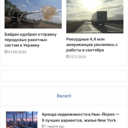
л
ю
ч
е
н
и
Байден одобрил отправку
ю
Рекордные 4,4 млн
передовых ракетных
п
американцев уволились с
систем в Украину
о
работы в сентябре
01.06.2022
с
12.11.2021
л
е
м
а
с
ш
Recent
т
а
б
Аренда недвижимости в Нью-Йорке —
н
9 лучших вариантов, жилье New York
о
1 неделя ago
г