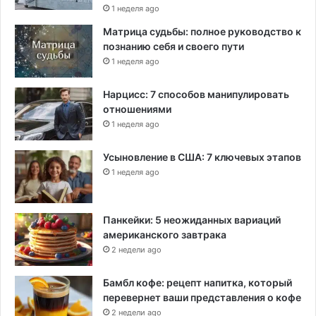
и
1 неделя ago
и
Матрица судьбы: полное руководство к
в
познанию себя и своего пути
м
1 неделя ago
э
р
Нарцисс: 7 способов манипулировать
и
отношениями
и
1 неделя ago
Усыновление в США: 7 ключевых этапов
1 неделя ago
Панкейки: 5 неожиданных вариаций
американского завтрака
2 недели ago
Бамбл кофе: рецепт напитка, который
перевернет ваши представления о кофе
2 недели ago