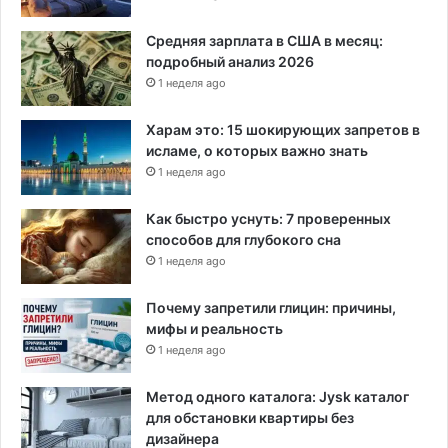
о
р
Средняя зарплата в США в месяц:
а
подробный анализ 2026
с
1 неделя ago
с
л
Харам это: 15 шокирующих запретов в
е
исламе, о которых важно знать
д
1 неделя ago
о
в
Как быстро уснуть: 7 проверенных
а
способов для глубокого сна
н
1 неделя ago
и
я
Почему запретили глицин: причины,
к
мифы и реальность
о
1 неделя ago
р
р
у
Метод одного каталога: Jysk каталог
п
для обстановки квартиры без
ц
дизайнера