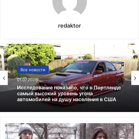
redaktor
США
Все новости
13.06.2025
01.07.2026
Америка имеет огромный избыток сыра
С
Исследование показало, что в Портленде
у
самый высокий уровень угона