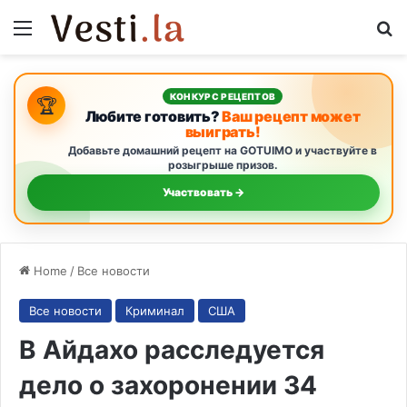
Menu
S
КОНКУРС РЕЦЕПТОВ
🏆
Любите готовить?
Ваш рецепт может
выиграть!
Добавьте домашний рецепт на GOTUIMO и участвуйте в
розыгрыше призов.
Участвовать →
Home
/
Все новости
Все новости
Криминал
США
В Айдахо расследуется
дело о захоронении 34