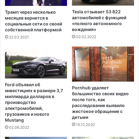
л
и
я
г
Tesla отзывает 53 822
Трамп через несколько
м
о
автомобилей с функцией
месяцев вернется в
Х
в
«полного автономного
социальные сети со своей
а
о
вождения»
собственной платформой
р
р
02.02.2022
22.03.2021
в
е
и
н
В
к
а
т
й
ю
н
р
ш
е
Ford объявил об
т
Pornhub удаляет
м
инвестициях в размере 3,7
большинство своих видео
е
н
миллиарда долларов в
после того, как
й
о
производство
расследование выявило
н
м
электромобилей,
жестокое обращение с
а
у
грузовиков и нового
детьми
Mustang
з
15.12.2020
а
02.06.2022
к