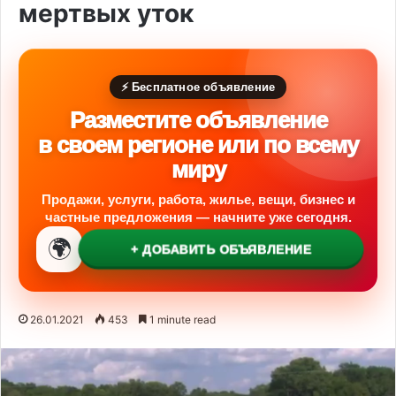
мертвых уток
⚡ Бесплатное объявление
Разместите объявление
в своем регионе или по всему
миру
Продажи, услуги, работа, жилье, вещи, бизнес и
частные предложения — начните уже сегодня.
🌍
+ ДОБАВИТЬ ОБЪЯВЛЕНИЕ
26.01.2021
453
1 minute read