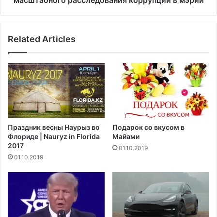
и
д
о
а
н
т
о
Related Articles
е
в
л
д
ь
о
Л
л
о
л
с
а
-
р
А
о
н
Праздник весны Наурыз во
Подарок со вкусом в
в
д
Флориде | Nauryz in Florida
Майами
о
ж
2017
01.10.2019
б
е
01.10.2019
в
л
и
е
н
с
и
а
т
п
е
р