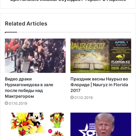
и
и
й
м
с
а
Related Articles
к
м
о
ы
м
о
б
с
о
у
т
ж
а
д
н
а
и
ю
Видео драки
Праздник весны Наурыз во
ч
т
Нурмагомедова в зале
Флориде | Nauryz in Florida
е
т
после победы над
2017
с
е
Макгрегором‍
01.10.2019
к
р
01.10.2019
о
а
м
к
с
т
а
в
д
П