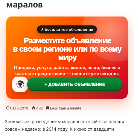
маралов
⚡ Бесплатное объявление
Разместите объявление
в своем регионе или по всему
миру
Продажи, услуги, работа, жилье, вещи, бизнес и
частные предложения — начните уже сегодня.
🌍
+ ДОБАВИТЬ ОБЪЯВЛЕНИЕ
01.10.2019
482
Less than a minute
Заниматься разведением маралов в хозяйстве начали
совсем недавно: в 2014 году. К июню от двадцати