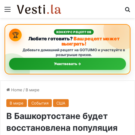
Menu
S
КОНКУРС РЕЦЕПТОВ
🏆
Любите готовить?
Ваш рецепт может
выиграть!
Добавьте домашний рецепт на GOTUIMO и участвуйте в
розыгрыше призов.
Участвовать →
Home
/
В мире
В мире
События
США
В Башкортостане будет
восстановлена популяция