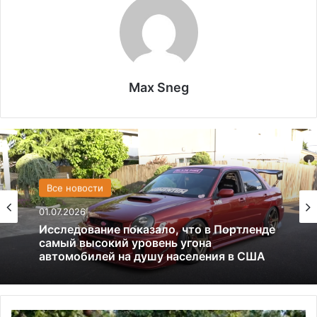
Max Sneg
Все новости
США
01.07.2026
13.06.2025
Америка имеет огромный избыток сыра
Исследование показало, что в Портленде
самый высокий уровень угона
автомобилей на душу населения в США