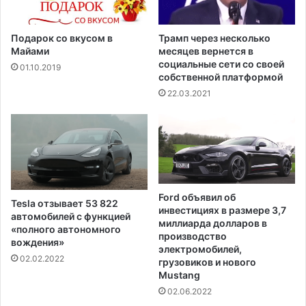
у
а
,
р
у
и
Подарок со вкусом в
Трамп через несколько
б
ж
Майами
месяцев вернется в
и
социальные сети со своей
е
01.10.2019
собственной платформой
л
о
22.03.2021
ч
е
т
ы
р
е
х
Ford объявил об
Tesla отзывает 53 822
ч
инвестициях в размере 3,7
автомобилей с функцией
е
миллиарда долларов в
«полного автономного
л
производство
вождения»
о
электромобилей,
02.02.2022
грузовиков и нового
в
Mustang
е
к
02.06.2022