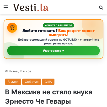
Menu
S
КОНКУРС РЕЦЕПТОВ
🏆
Любите готовить?
Ваш рецепт может
выиграть!
Добавьте домашний рецепт на GOTUIMO и участвуйте в
розыгрыше призов.
Участвовать →
Home
/
В мире
В мире
События
США
В Мексике не стало внука
Эрнесто Че Гевары