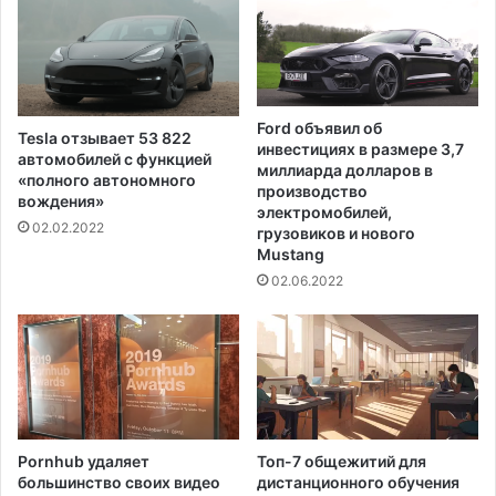
р
о
г
Ford объявил об
Tesla отзывает 53 822
инвестициях в размере 3,7
автомобилей с функцией
миллиарда долларов в
«полного автономного
производство
вождения»
электромобилей,
02.02.2022
грузовиков и нового
Mustang
02.06.2022
Pornhub удаляет
Топ-7 общежитий для
большинство своих видео
дистанционного обучения