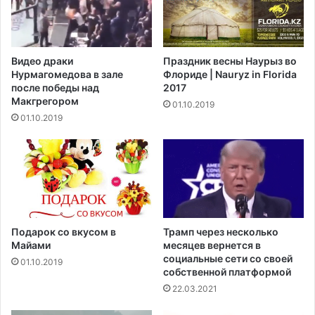
р
е
т
и
Видео драки
Праздник весны Наурыз во
т
Нурмагомедова в зале
Флориде | Nauryz in Florida
ь
после победы над
2017
о
Макгрегором‍
01.10.2019
б
01.10.2019
ъ
е
з
д
п
л
а
т
Подарок со вкусом в
Трамп через несколько
н
Майами
месяцев вернется в
ы
социальные сети со своей
01.10.2019
собственной платформой
х
д
22.03.2021
о