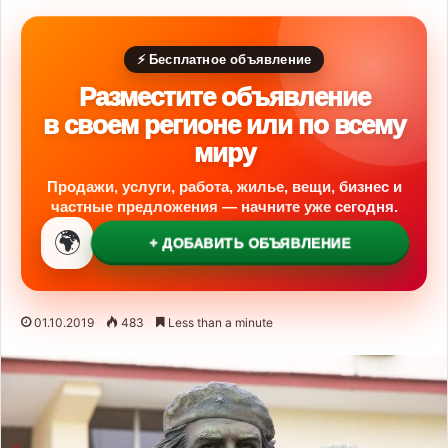
⚡ Бесплатное объявление
Разместите объявление
в своем регионе или по всему
миру
Продажи, услуги, работа, жилье, вещи, бизнес и
частные предложения — начните уже сегодня.
🌍
+ ДОБАВИТЬ ОБЪЯВЛЕНИЕ
01.10.2019
483
Less than a minute