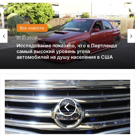
США
Все новости
13.06.2025
01.07.2026
Америка имеет огромный избыток сыра
Исследование показало, что в Портленде
самый высокий уровень угона
Г
автомобилей на душу населения в США
о
д
з
и
л
л
у
с