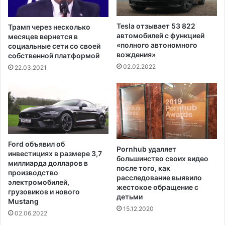
д
й
о
о
л
г
Tesla отзывает 53 822
Трамп через несколько
л
у
автомобилей с функцией
месяцев вернется в
а
в
«полного автономного
социальные сети со своей
р
вождения»
ш
собственной платформой
о
к
02.02.2022
22.03.2021
в
о
н
л
а
а
з
х
а
щ
и
Ford объявил об
т
Pornhub удаляет
инвестициях в размере 3,7
большинство своих видео
у
миллиарда долларов в
после того, как
Г
производство
расследование выявило
э
электромобилей,
жестокое обращение с
в
грузовиков и нового
детьми
Mustang
и
15.12.2020
н
02.06.2022
а