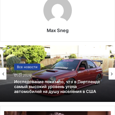
Max Sneg
США
Все новости
13.06.2025
01.07.2026
Америка имеет огромный избыток сыра
Исследование показало, что в Портленде
Г