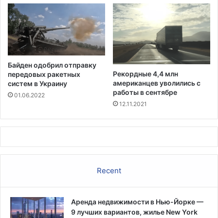
Н
ь
ю
с
о
м
Байден одобрил отправку
а
Рекордные 4,4 млн
передовых ракетных
американцев уволились с
систем в Украину
работы в сентябре
01.06.2022
12.11.2021
Recent
Аренда недвижимости в Нью-Йорке —
9 лучших вариантов, жилье New York