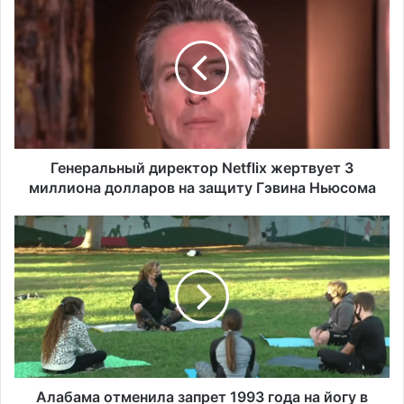
самый высокий уровень угона
е
автомобилей на душу населения в США
н
е
р
а
л
ь
н
ы
Генеральный директор Netflix жертвует 3
й
миллиона долларов на защиту Гэвина Ньюсома
д
и
А
р
л
е
а
к
б
т
а
о
м
р
а
N
о
e
т
t
м
Алабама отменила запрет 1993 года на йогу в