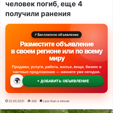
человек погиб, еще 4
получили ранения
⚡ Бесплатное объявление
Разместите объявление
в своем регионе или по всему
миру
Продажи, услуги, работа, жилье, вещи, бизнес и
частные предложения — начните уже сегодня.
🌍
+ ДОБАВИТЬ ОБЪЯВЛЕНИЕ
22.05.2021
392
Less than a minute