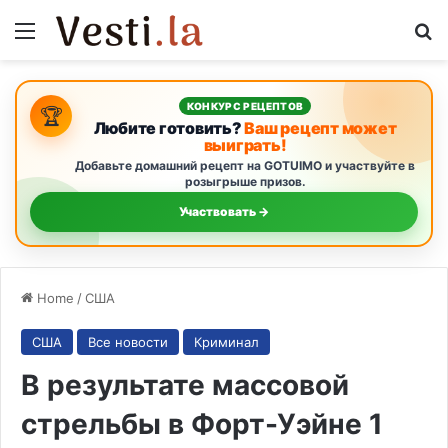
Menu
S
КОНКУРС РЕЦЕПТОВ
🏆
Любите готовить?
Ваш рецепт может
выиграть!
Добавьте домашний рецепт на GOTUIMO и участвуйте в
розыгрыше призов.
Участвовать →
Home
/
США
США
Все новости
Криминал
В результате массовой
стрельбы в Форт-Уэйне 1