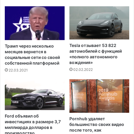
n
ю
д
щ
а
и
л
х
и
г
п
р
о
а
Tesla отзывает 53 822
Трамп через несколько
л
н
автомобилей с функцией
месяцев вернется в
о
и
«полного автономного
социальные сети со своей
ж
ц
вождения»
собственной платформой
и
у
02.02.2022
22.03.2021
т
,
е
д
л
о
ь
с
н
т
ы
и
й
г
Ford объявил об
р
Pornhub удаляет
л
инвестициях в размере 3,7
е
большинство своих видео
о
миллиарда долларов в
после того, как
з
1
производство