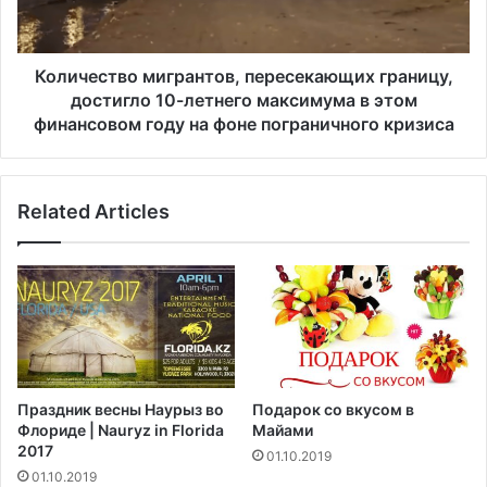
г
с
о
т
л
в
а
о
Количество мигрантов, пересекающих границу,
й
м
достигло 10-летнего максимума в этом
н
и
финансовом году на фоне пограничного кризиса
е
г
р
р
а
а
R
Related Articles
н
o
т
y
о
a
в
l
,
C
п
a
е
r
р
i
е
Праздник весны Наурыз во
Подарок со вкусом в
b
с
Флориде | Nauryz in Florida
Майами
b
е
2017
01.10.2019
e
к
01.10.2019
a
а