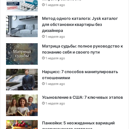
1 неделя ago
п
о
г
Метод одного каталога: Jysk каталог
р
для обстановки квартиры без
а
дизайнера
н
1 неделя ago
и
Матрица судьбы: полное руководство к
ч
познанию себя и своего пути
н
1 неделя ago
о
г
Нарцисс: 7 способов манипулировать
о
отношениями
к
1 неделя ago
р
и
з
Усыновление в США: 7 ключевых этапов
и
1 неделя ago
с
а
Панкейки: 5 неожиданных вариаций
американского завтрака