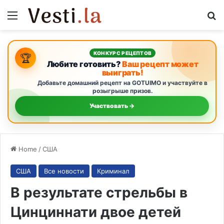
Menu
S
КОНКУРС РЕЦЕПТОВ
🏆
Любите готовить?
Ваш рецепт может
выиграть!
Добавьте домашний рецепт на GOTUIMO и участвуйте в
розыгрыше призов.
Участвовать →
Home
/
США
США
Все новости
Криминал
В результате стрельбы в
Цинциннати двое детей