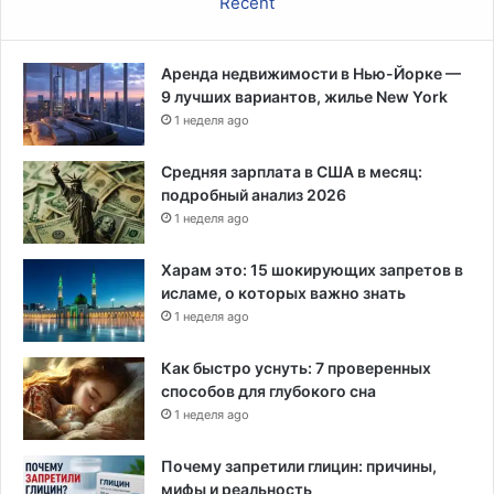
Recent
о
м
ф
Аренда недвижимости в Нью-Йорке —
и
9 лучших вариантов, жилье New York
н
1 неделя ago
а
н
с
Средняя зарплата в США в месяц:
о
подробный анализ 2026
в
1 неделя ago
о
м
Харам это: 15 шокирующих запретов в
г
исламе, о которых важно знать
о
1 неделя ago
д
у
Как быстро уснуть: 7 проверенных
н
способов для глубокого сна
а
1 неделя ago
ф
о
Почему запретили глицин: причины,
н
мифы и реальность
е