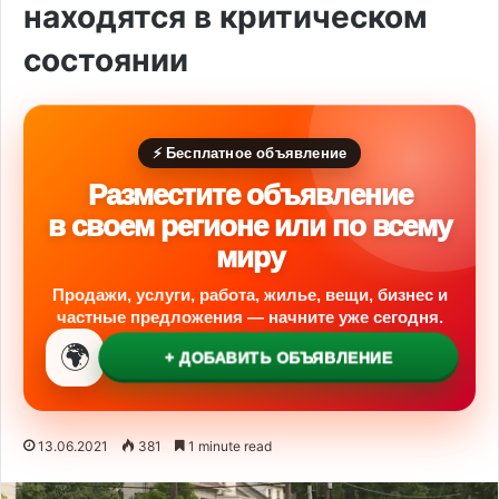
находятся в критическом
состоянии
⚡ Бесплатное объявление
Разместите объявление
в своем регионе или по всему
миру
Продажи, услуги, работа, жилье, вещи, бизнес и
частные предложения — начните уже сегодня.
🌍
+ ДОБАВИТЬ ОБЪЯВЛЕНИЕ
13.06.2021
381
1 minute read