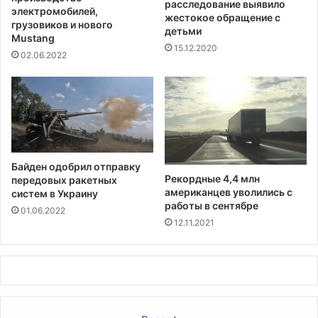
расследование выявило
у
0
электромобилей,
жестокое обращение с
л
-
грузовиков и нового
детьми
ь
Mustang
л
15.12.2020
т
е
02.06.2022
а
т
т
н
н
е
а
г
C
о
o
м
v
а
Байден одобрил отправку
i
к
Рекордные 4,4 млн
передовых ракетных
d
с
американцев уволились с
систем в Украину
-
и
работы в сентябре
01.06.2022
1
м
12.11.2021
9
у
м
а
в
э
т